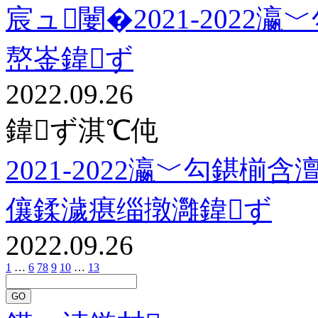
宸ュ闄�2021-202
嶅崟鍏ず
2022.09.26
鍏ず淇℃伅
2021-2022瀛﹀勾鍖椾
儴鍒濊瘎缁撴灉鍏ず
2022.09.26
1
…
6
7
8
9
10
…
13
GO