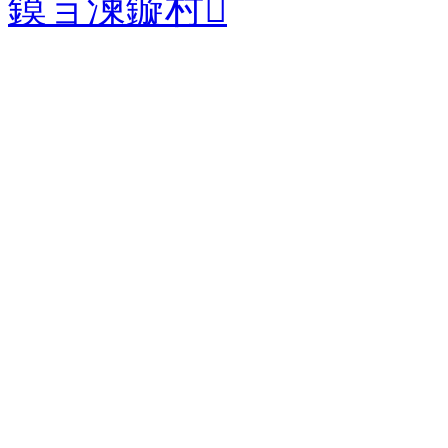
鏌ョ湅鏇村