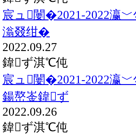
宸ュ闄�2021-202
滃叕绀�
2022.09.27
鍏ず淇℃伅
宸ュ闄�2021-202
鍚嶅崟鍏ず
2022.09.26
鍏ず淇℃伅