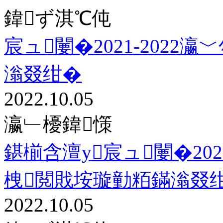
鍏ず淇℃伅
宸ュ闄�2021-202
滃叕绀�
2022.10.05
瀛﹂櫌鍏憡
鍖椾含澶у宸ュ闄�202
栧閲戝垵璇勭粨鏋滃叕
2022.10.05