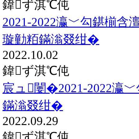
鍏ず淇℃伅
2021-2022瀛﹀勾鍖椾
璇勭粨鏋滃叕绀�
2022.10.02
鍏ず淇℃伅
宸ュ闄�2021-202
鏋滃叕绀�
2022.09.29
鍏ず淇℃伅