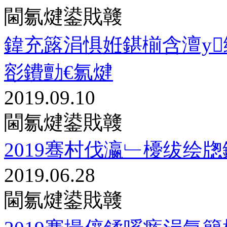
閫氱煡鍙戝竷
鍏充簬涓惧姙鍖椾含澶у
彮鐨勯€氱煡
2019.09.10
閫氱煡鍙戝竷
2019骞村伐瀛﹂櫌绂绘
2019.06.28
閫氱煡鍙戝竷