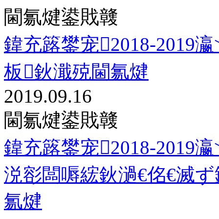
閫氱煡鍙戝竷
鍏充簬鐢宠2018-201
板鈥濈殑閫氱煡
2019.09.16
閫氱煡鍙戝竷
鍏充簬鐢宠2018-201
涚彮闆嗕綋鈥濄€佲€滅ず
氱煡