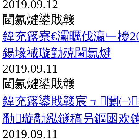
2019.09.12
閫氱煡鍙戝竷
鍏充簬寮€灞曞伐瀛﹂櫌20
鍚堟祴璇勭殑閫氱煡
2019.09.11
閫氱煡鍙戝竷
鍏充簬鍙戝竷宸ュ闄㈠
勫璇勪紭鐩稿叧鏂囦欢
2019.09.11