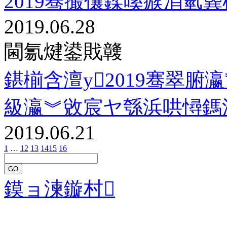
2019骞撮儴鍒嗘瘯涓氫
2019.06.28
閫氱煡鍙戝竷
鍖椾含澶у2019骞翠
級瀛︾敓宸ヤ綔浜哄憳鎷
2019.06.21
1
…
12
13
14
15
16
GO
鏌ョ湅鏇村