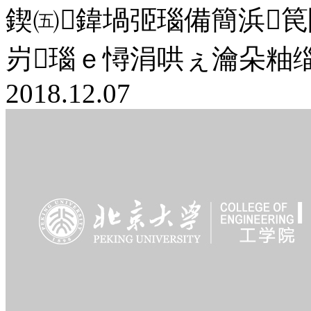
鍥㈤鍏堝弬瑙備簡浜
岃瑙ｅ憳涓哄ぇ瀹朵粙缁
2018.12.07