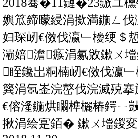
2018骞�11鏈�23鏃
嬩笟鍗曚綅涓撳満鍦ㄥ伐瀛
妇琛屻€傚伐瀛﹂櫌绠＄悊
灞婄澹瘯涓氱敓鏉ㄨ
眰鑱岀粡楠屻€傚伐瀛﹂
簨涓氬崟浣嶅伐浣滅殑搴
€傛湰鍦烘矙榫欐椿鍔ㄧ
揪涓绘寔銆� 鏉ㄨ壋鍐変綔