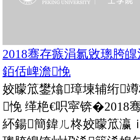
2018骞存瘯涓氱敓璁胯
銆佸崥澹悗
姣曚笟鐢熻璋堜辅绗
悗 缂栬€呮寜锛�201
紑鍚簡鍏ㄦ柊姣曚笟瀛ｉ