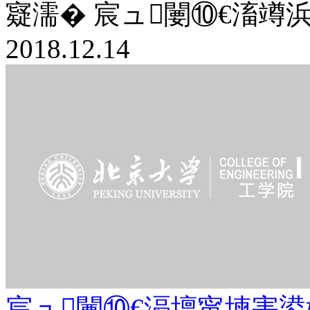
寲濡� 宸ュ闄⑩€滀竴浜
2018.12.14
宸ュ闄⑩€滆壇甯堜害