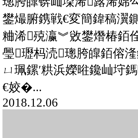
璁胯皥锛屾垜浠簬浠婂勾
鐢熶腑鎸戦€変簡鍏稿瀷
粬浠殑瀛︾敓鐢熸椿銆
璺瓑杩涜璁胯皥銆傛
ㄩ珮鏍′粠浜嬫暀鑱屾垨
€姣�...
2018.12.06