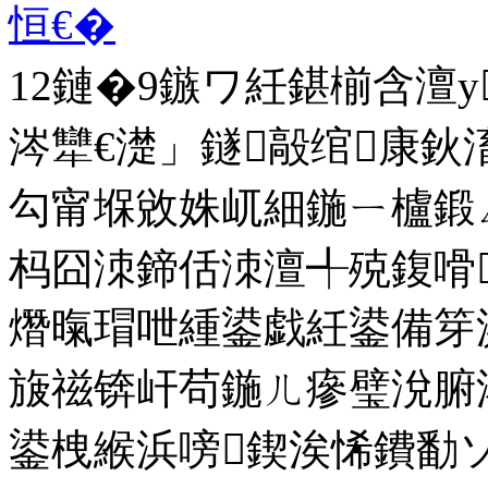
恒€�
12鏈�9鏃ワ紝鍖椾含澶у
涔犫€濋」鐩毃绾康鈥
勾甯堢敓姝屼細鍦ㄧ櫨鍛
杩囧洓鍗佸洓澶╃殑鍑嗗
熸暣瑁呭緟鍙戯紝鍙備笌
旇禌锛屽苟鍦ㄦ瘮璧涗腑浠
鍙栧緱浜嗙鍥涘悕鐨勫ソ