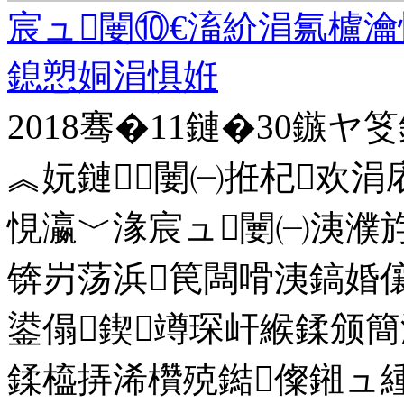
宸ュ闄⑩€滀紒涓氱櫨瀹
鎴愬姛涓惧姙
2018骞�11鏈�30鏃ヤ
︽妧鏈闄㈠拰杞欢涓
悓瀛﹀湪宸ュ闄㈠洟濮
锛岃荡浜笢闆嗗洟鎬婚
鍙傝鍥竴琛屽緱鍒颁簡
鍒橀挵浠欑殑鐑儏鎺ュ緟