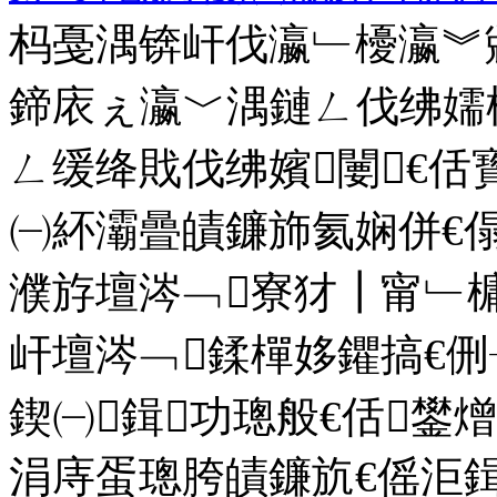
杩戞湡锛屽伐瀛﹂櫌瀛︾
鍗庡ぇ瀛﹀湡鏈ㄥ伐绋嬬
ㄥ缓绛戝伐绋嬪闄€佸
㈠紑灞曡皟鐮斾氦娴併€
濮斿壇涔﹁寮犲┃甯﹂
屽壇涔﹁鍒樿姼鑺搞€
鍥㈠鍓功璁般€佸鐢
涓庤蛋璁胯皟鐮斻€傜洰