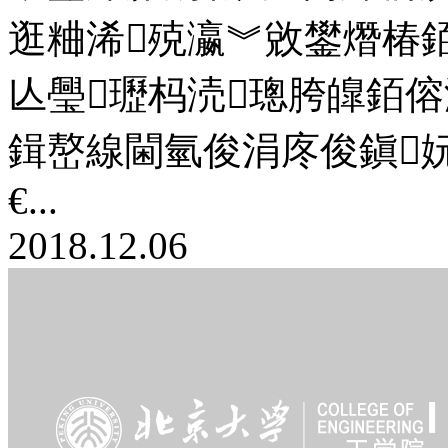
逛粬浠殑瀛︾敓鐢熸椿
亾璺瓑杩涜璁胯皥銆
鍓嶅線閫氫俊涓庝俊鎭
€...
2018.12.06