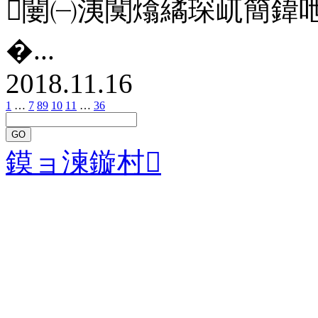
闄㈠洟闃熻繘琛屼簡鍏
�...
2018.11.16
1
…
7
8
9
10
11
…
36
GO
鏌ョ湅鏇村