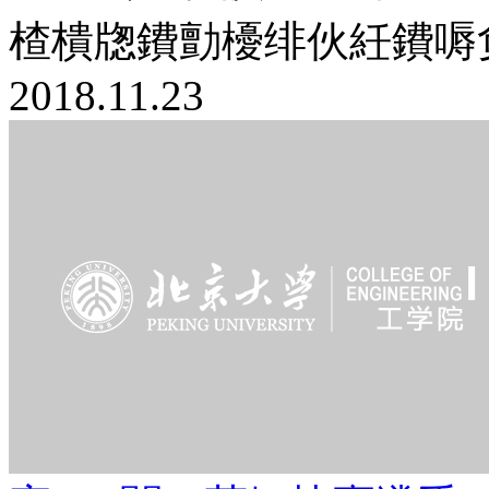
楂樻牎鐨勯櫌绯伙紝鐨嗕负
2018.11.23