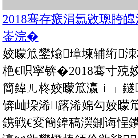
2018骞存瘯涓氱敓璁胯
崟浣�
姣曚笟鐢熻璋堜辅绗洓
栬€呮寜锛�2018骞寸
簡鍏ㄦ柊姣曚笟瀛ｉ」鐩
锛屾垜浠簬浠婂勾姣曚笟
鎸戦€変簡鍏稿瀷鍘诲悜