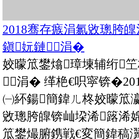
2018骞存瘯涓氱敓璁胯
鎭妧鏈涓�
姣曚笟鐢熻璋堜辅绗
涓� 缂栬€呮寜锛�2
㈠紑鍚簡鍏ㄦ柊姣曚笟瀛
敓璁胯皥锛屾垜浠簬浠婂
笟鐢熶腑鎸戦€変簡鍏稿