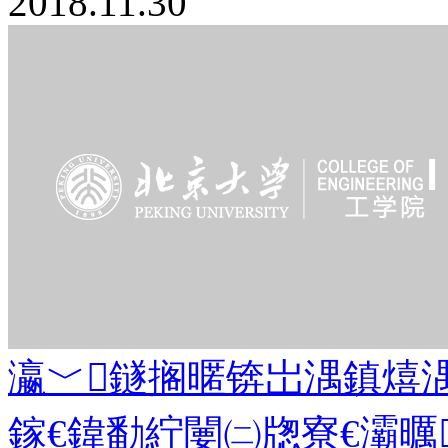
2018.11.30
瀛﹀鐩搁暱锛岀湡鎮熺湡
鎵€鍏勫紵闄㈡牎寮€灞曞