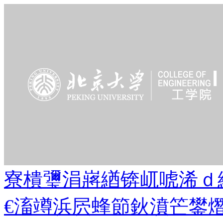
寮樻瓕涓嶈緧锛屼唬浠ｄ
€滀竴浜屄蜂節鈥濆笀鐢