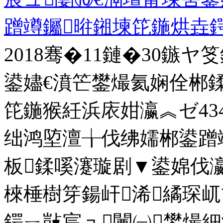
蹭竴钃暀鎺堜笓鍦烘垚
2018骞�11鏈�30鏃
鍙嬧€濆笀鐢熶氦娴佺郴
笓鍦猴紝浜庡姏瀛︽ゼ43
绌鸿埅澶╁伐绋嬬郴鍙蹭
板鍒嗘瀽璇剧▼鍙婂伐
棶棰樹笌鍚屽浠繘琛
鍔ㄧ敱宸ュ闄㈠鐢熶