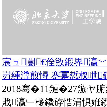
宸ュ闄€佺敓鍛界瀛
岃緟瀵煎憳 蹇冪悊杈呭
2018骞�11鏈�27鏃
戝瀛﹂櫌鑱斿悎涓惧姙