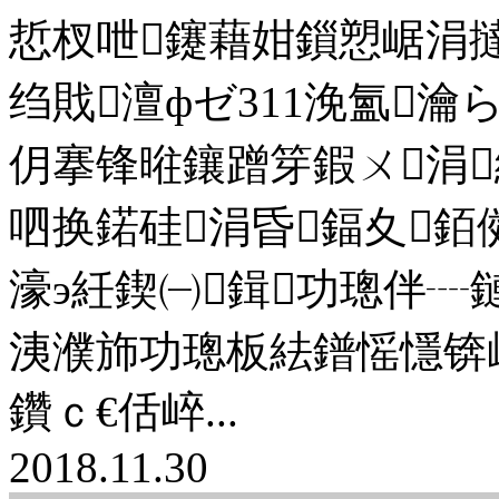
悊杈呭鑳藉姏鎻愬崌涓
绉戝澶фゼ311浼氳
仴搴锋暀鑲蹭笌鍜ㄨ涓
呬换鍩硅涓昏鍢夊銆
濠э紝鍥㈠鍓功璁伴┈
洟濮斾功璁板紶鐠愮懚锛
鑽ｃ€佸崪...
2018.11.30