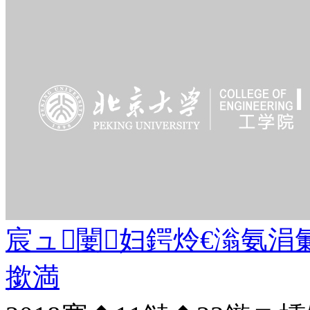
宸ュ闄妇鍔炩€滃氨涓
撳満