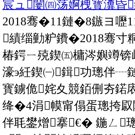
宸ュ闄㈣荡婀栧寳瀵昏
2018骞�11鏈�8鏃ヨ
績缁勭粐鐨�2018骞寸
椿鍔ㄧ殑鍥㈤槦涔嬩竴锛
濠э紝鍥㈠鍓功璁伴
寳鐪佹姹夊競銆侀夯鍩
绛�4涓幙甯傝蛋璁挎叞
伴毦鐢熷搴€� 鍦ㄥ