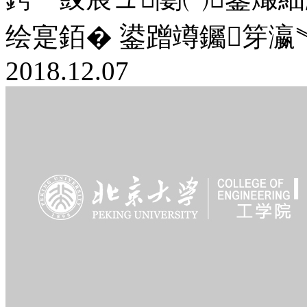
绘寔銆� 鍙蹭竴钃笌瀛︾
2018.12.07