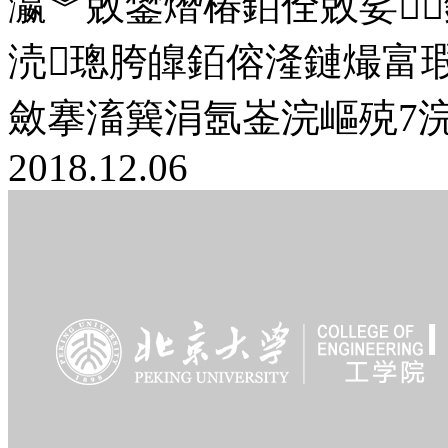
瀛︾敓鐢熸椿銆佺敓娑
涜璁胯皥銆傛湰鏈熶富
斂搴滀簨涓氬崟浣嶇殑7浣嶄
2018.12.06