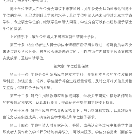
的决议，报送学位分会审议。
博士学位申请人在学位分会审议中未获通过，如学位分会认为虽未达到博士
学位的水平、但已达到硕士学位的水平，且该学位申请人尚未获得过北京大学该
学科、专业硕士学位的，经该学位申请人同意，学位分会可以作出建议授予硕士
学位的决议。
上述情形中，该学位申请人不可再重新申请博士学位。
第三十条 结业或者进入博士学位申请程序后评阅未通过、答辩委员会表决
未通过以及学位分会、校学位会表决未通过的，可以在两年内修改学位论文或者
实践成果，重新申请学位。
第六章 学位质量保障
第三十一条 学位分会和院系应当建立本学科、专业和本单位的学位质量保
障制度，加强招生、培养、学位授予等全过程质量管理，及时公开相关信息并接
受监督，保证授予学位的质量。
第三十二条 研究生指导教师应当依照国家、学校关于研究生指导教师管理
的有关规定和要求，认真履行职责，提高研究生培养和学位授予质量。
第三十三条 研究生应当在指导教师指导下，努力钻研和实践，认真准备学
位论文或者实践成果，确保符合学术规范和学位授予要求。
第三十四条 学位申请人对专家评阅、答辩、成果认定等过程中相关学术组
织或者人员作出的学术评价结论有异议的，可以向院系、学位分会提出书面的学