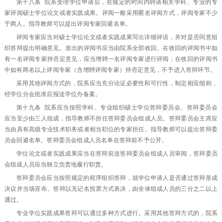
第十八条 院系受理学位申请后，在规定的时间内聘请相关学科、专业的专
家评阅硕士学位论文或者实践成果。评阅一般采用匿名评阅方式，评阅专家不少
于两人。指导教师可以提出评阅专家回避名单。
评阅专家应当对硕士学位论文或者实践成果写出详细评语，并对是否同意组
织答辩提出明确意见。发出的评阅书应当由院系全部收回。在收回的评阅书中如
有一名评阅专家持否定意见，应当增聘一名评阅专家进行评阅；在收回的评阅书
中如有两名以上评阅专家（含增聘评阅专家）持否定意见，不予进入答辩环节。
采用其他评阅方式的，院系应当充分论证必要性和可行性，制定相应细则，
经学位分会批准后报送学位办备案。
第十九条 院系应当按照学科、专业组织硕士学位答辩委员会。答辩委员会
应当至少由三人组成，指导教师不担任答辩委员会组成人员。答辩委员会主席应
当由具有高级专业技术职务或者相当职位的专家担任。指导教师可以提出答辩委
员会回避名单。答辩委员会组成人员名单在答辩前不予公开。
学位论文或者实践成果应当在答辩前送答辩委员会组成人员审阅，答辩委员
会组成人员应当独立负责地履行职责。
答辩委员会应当按照规定的程序组织答辩，就学位申请人是否通过答辩形成
决议并当场宣布。答辩以无记名投票方式表决，由全体组成人员的三分之二以上
通过。
专业学位实践成果答辩可以通过多种方式进行。采用其他答辩方式的，院系