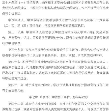
三十六条第（一）项情形的，由学校学术委员会依照国家和学校有关规定作出认
定结论和处理建议，由校学位会根据认定结论和处理建议，作出不授予学位或者
撤销学位决定。
学位申请人、学位获得者在攻读该学位过程中有涉及本办法第三十六条第
（二）项、第（三）项情形的，依照国家和学校有关规定执行。
第三十八条 学位申请人在攻读该学位过程中因涉及学术不端行为受到警
告、严重警告、记过、留校察看等违纪处分的，应当在处分期满解除处分后按照
程序申请学位。
第三十九条 拟作出不授予学位或者撤销学位决定的，应当告知学位申请人
或者学位获得者拟作出决定的内容及事实、理由、依据，听取其陈述和申辩。
第四十条 不授予学位或者撤销学位决定的文件应当直接送达当事人本人，
由院系负责送达。拒绝签收或者因特殊情况不能签收的，可以以留置方式送达；
已离校的，可以采取邮寄方式送达；难以联系的，可以利用学校网站、新闻媒体
等以公告方式送达。
第四十一条 对于被撤销的学位，学校注销其注册信息并报教育行政部门宣
布学位证书无效。
第七章 名誉博士学位授予条件、标准与程序
第四十二条 对在学术或者专门领域、在推进科学教育和文化交流合作方面
做出突出贡献，或者对世界和平与人类发展有重大贡献的个人，可以授予名誉博