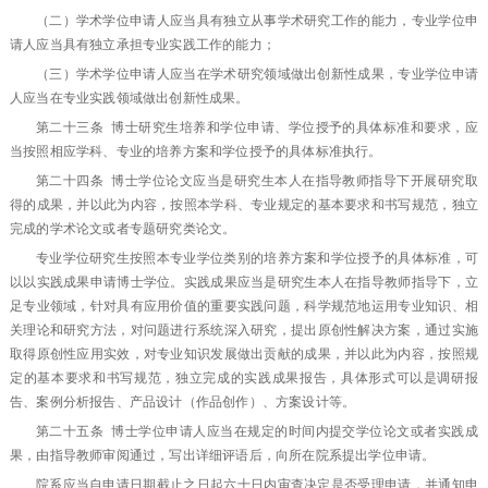
（二）学术学位申请人应当具有独立从事学术研究工作的能力，专业学位申
请人应当具有独立承担专业实践工作的能力；
（三）学术学位申请人应当在学术研究领域做出创新性成果，专业学位申请
人应当在专业实践领域做出创新性成果。
第二十三条 博士研究生培养和学位申请、学位授予的具体标准和要求，应
当按照相应学科、专业的培养方案和学位授予的具体标准执行。
第二十四条 博士学位论文应当是研究生本人在指导教师指导下开展研究取
得的成果，并以此为内容，按照本学科、专业规定的基本要求和书写规范，独立
完成的学术论文或者专题研究类论文。
专业学位研究生按照本专业学位类别的培养方案和学位授予的具体标准，可
以以实践成果申请博士学位。实践成果应当是研究生本人在指导教师指导下，立
足专业领域，针对具有应用价值的重要实践问题，科学规范地运用专业知识、相
关理论和研究方法，对问题进行系统深入研究，提出原创性解决方案，通过实施
取得原创性应用实效，对专业知识发展做出贡献的成果，并以此为内容，按照规
定的基本要求和书写规范，独立完成的实践成果报告，具体形式可以是调研报
告、案例分析报告、产品设计（作品创作）、方案设计等。
第二十五条 博士学位申请人应当在规定的时间内提交学位论文或者实践成
果，由指导教师审阅通过，写出详细评语后，向所在院系提出学位申请。
院系应当自申请日期截止之日起六十日内审查决定是否受理申请，并通知申