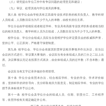
（八）研究提出学位工作中有争议问题的处理意见和建议；
（九）审议、处理其他与学位相关的事项。
第八条 校学位会由学校具有正高级专业技术职务的相关负责人、教学科研
人员组成，人员数目应当为不少于九人的单数，由校长担任主席。
学位分会由学校相应或者相近学科、专业具有高级专业技术职务或者相当职
位的相关负责人、教学科研人员为主组成，人员数目应当为不少于九人的单数。
校学位会、学位分会组成人员应当自觉维护学位评定委员会的权威和声誉，
坚持公平、公正原则，严格遵守保密制度。
第九条 校学位会、学位分会依据其职责审议相关事项并作出决议，应当以
会议的方式进行。审议重大事项的，会议应当有全体组成人员的三分之二以上出
席。决议事项以无记名投票方式表决，由全体组成人员的过半数（不含本数）通
过。
会议应当有文字记录并做好存档管理。
第十条 学位分会依照本办法，结合相应学科、专业的学业、学术评价标
准，坚持科学的评价导向，充分听取相关方面意见，制定相应学科、专业的学位
授予具体标准并予以公布。
第十一条 校学位会及学位分会的组成人员、任期、职责分工、工作程序
等，依照学校有关规定确定并公布。