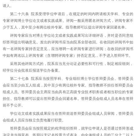
请人。
第二十六条 院系受理学位申请后，在规定的时间内聘请相关学科、专业的
专家评阅博士学位论文或者实践成果。评阅一般采用匿名评阅方式，评阅专家不
少于五人，其中至少有两位校外专家。指导教师可以提出评阅专家回避名单。
评阅专家应当对博士学位论文或者实践成果写出详细评语，并对是否同意组
织答辩提出明确意见。发出的评阅书应当由院系全部收回。在收回的评阅书中如
有一名评阅专家持否定意见，应当增聘一名评阅专家进行评阅；在收回的评阅书
中如有两名以上评阅专家（含增聘评阅专家）持否定意见，不予进入答辩环节。
采用其他评阅方式的，院系应当充分论证必要性和可行性，制定相应细则，
经学位分会批准后报送学位办备案。
第二十七条 院系应当按照学科、专业组织博士学位答辩委员会。答辩委员
会应当至少由五人组成，其中至少有两位校外专家。指导教师不担任答辩委员会
组成人员。答辩委员会主席应当由具有正高级专业技术职务或者相当职位的专家
担任。指导教师可以提出答辩委员会回避名单。答辩委员会组成人员名单在答辩
前不予公开。
学位论文或者实践成果应当在答辩前送答辩委员会组成人员审阅，答辩委员
会组成人员应当独立负责地履行职责。
答辩委员会应当按照规定的程序组织答辩，就学位申请人是否通过答辩形成
决议并当场宣布。答辩以无记名投票方式表决，由全体组成人员的三分之二以上