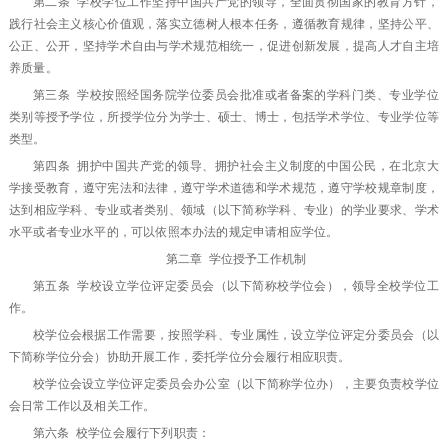
第二条 学校学位工作坚持中国共产党的领导，全面贯彻国家的教育方针，
践行社会主义核心价值观，落实立德树人根本任务，遵循教育规律，坚持公平、
公正、公开，坚持学术自由与学术规范相统一，促进创新发展，提高人才自主培
养质量。
第三条 学校按照经国务院学位委员会批准或者备案的学科门类、专业学位
类别等授予学位，所授学位分为学士、硕士、博士，包括学术学位、专业学位等
类型。
第四条 拥护中国共产党的领导、拥护社会主义制度的中国公民，在北京大
学接受教育，遵守宪法和法律，遵守学术道德和学术规范，遵守学校规章制度，
达到相应学科、专业或者类别、领域（以下简称学科、专业）的学业要求、学术
水平或者专业水平的，可以依照本办法的规定申请相应学位。
第二章 学位授予工作机制
第五条 学校设立学位评定委员会（以下简称校学位会），领导全校学位工
作。
校学位会根据工作需要，按照学科、专业属性，设立学位评定分委员会（以
下简称学位分会）协助开展工作，委托学位分会履行相应职责。
校学位会设立学位评定委员会办公室（以下简称学位办），主要负责校学位
会日常工作以及相关工作。
第六条 校学位会履行下列职责：