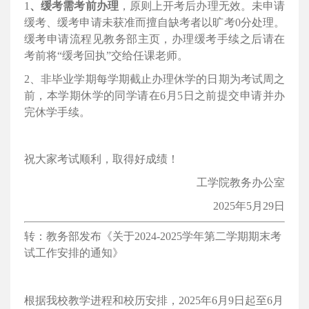
1
、缓考
需
考前办理
，
原则上
开考后办理无效。未申请
缓考、缓考申请未获准而擅自缺考者以旷考
0分处理。
缓考申请流程见教务部主页，
办理缓考手续之后请在
考前将
“缓考回执”交给任课老师。
2、非毕业学期每学期截止办理休学的日期为考试周之
前，本学期休学的同学请在6
月5
日之前提交申请并办
完休学手续。
祝大家考试顺利，取得好成绩！
工学院教务办公室
2025年5月29日
转：教务部发布《关于2024-
2025
学年第二
学期期末考
试工作安排的通知
》
根据我校教学进程和校历安排，
2025
年
6
月
9
日起至
6
月