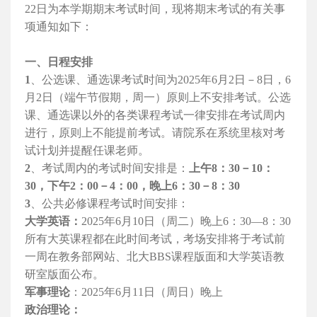
22
日为本学期期末考试时间，现将期末考试的有关事
项通知如下：
一、日程安排
1
、公选课、通选课考试时间为
2025
年
6
月
2
日－
8
日，
6
月
2
日（端午节假期，周一）原则上不安排考试。公选
课、通选课以外的各类课程考试一律安排在考试周内
进行，
原则上不能提前考试。请院系在系统里核对考
试计划并提醒任课老师。
2
、考试周内的考试时间安排是：
上午
8
：
30
－
10
：
30
，下午
2
：
00
－
4
：
00
，晚上
6
：
30
－
8
：
30
3
、公共必修课程考试时间安排：
大学英语：
2025
年
6
月
10
日（周二）晚上
6
：
30—8
：
30
所有大英课程都在此时间考试，考场安排将于考试前
一周在教务部网站、北大
BBS
课程版面和大学英语教
研室版面公布。
军事理论
：
2025
年
6
月
11
日（周日）晚上
政治理论：