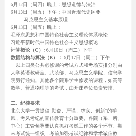
6
月
12
日（周四）晚上：思想道德与法治
6
月
13
日（周五）下午：中国近现代史纲要
马克思主义基本原理
6
月
13
日（周五）晚上：
毛泽东思想和中国特色社会主义理论体系概论
习近平新时代中国特色社会主义思想概论
计算概论（
C
）
:
6
月
10
日（周二）下午
数据结构与算法（
B
）：
6
月
17
日（周二）下午
以上四类公共必修课的考试方式和考场安排分别由
大学英语教研室、武装部、马克思主义学院、信息学
院另行通知。其他多个院系学生修读的课程，如高等
数学、普通物理等的考试，由开课单位负责安排。
二、纪律要求
北京大学一贯提倡“勤奋、严谨、求实、创新”的学
风，考风考纪的宣传教育十分重要。各院（系、所、
中心）主管领导要认真抓好考试工作的各个环节。期
末考试统一组织，考前加强考试纪律和学术诚信教