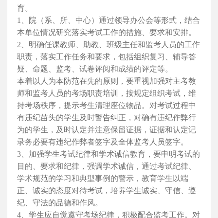
育。
1
、
院（系、所、中心）通过领导办公会等形式，结合
本单位情况研究落实考试工作的措施、要求和安排。
2
、明确任课教师、助教、班级主任和监考人员的工作
职责，落实工作任务和要求，包括组织复习、辅导答
疑、命题、监考、试卷评阅和成绩的评定等。
本着以人为本防范在先的原则，要重视加强对主考教
师和监考人员的考场职责培训，按规定组织考试，维
持考场秩序，提示考生清理座位物品。对考试过程中
有违纪苗头的学生及时警告纠正，对确有违纪作弊行
为的学生，及时认定并注意保留证据，证据和认定记
录务必要有违纪作弊者签字及
全体
监考人员签字。
3
、加强学生考试纪律和学术诚信教育，要申明考试的
目的、要求和纪律，强调学术诚信，通过考试纪律、
学术规范的学习和典型事例的警示，教育学生以端
正、诚实的态度对待考试，培养学生诚实、守信、遵
纪、守法的品德和作风。
4
、学生应自觉遵守考场纪律，积极配合监考工作。对