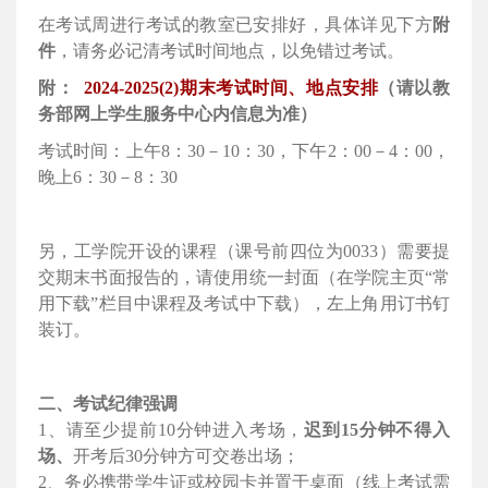
在考试周进行考试的教室已安排好，具体详见下方
附
件
，请务必记清考试时间地点，以免错过考试。
附：
2024-2025(2)期末考试时间、地点安排
（请以教
务部网上学生服务中心内信息为准）
考试时间：上午
8：30－10：30，下午2：00－4：00，
晚上6：30－8：30
另，工学院开设的课程（课号前四位为
0033）需要提
交期末书面报告的，请使用统一封面（在学院主页“常
用下载”栏目中课程及考试中下载），左上角用订书钉
装订。
二、考试纪律强调
1、请至少提前10分钟进入考场，
迟到
15分钟不得入
场、
开考后
30分钟方可交卷出场；
2、务必携带学生证或校园卡并置于桌面（线上考试需