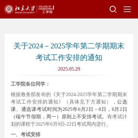
关于2024－2025学年第二学期期末
考试工作安排的通知
2025.05.29
工学院各位同学：
根据教务部发布的《关于
2024
-
2025
学年第二
学期期末
考试工作安排的通知》（具体见下方通知），
公选
课、通选课考试时间为
2025
年
6
月
2
日－
8
日，
6
月
2
日
（端午节假期，周一）原则上不安排考试。
有
考试计
划的课程于2025年6月9日-22日考试周内进行。
一、考试安排