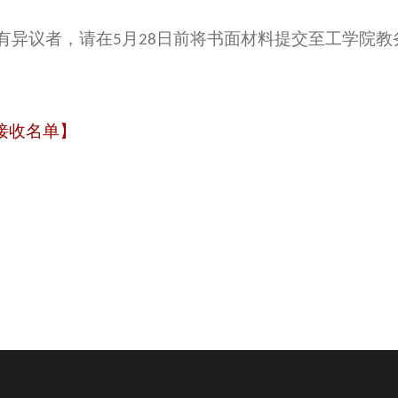
有异议者，请在
月
日前将书面材料提交至工学院教务
5
28
拟接收名单】