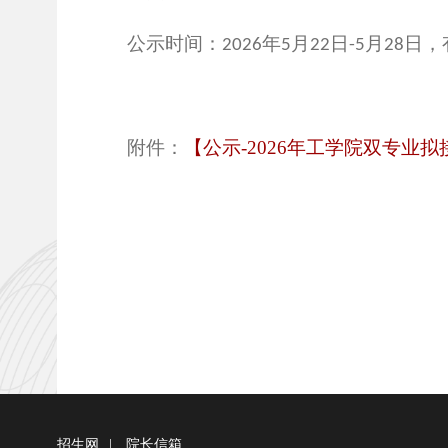
公示时间：
年
月
日
月
日，
2026
5
22
-5
28
附件：
【公示-2026年工学院双专业
招生网
|
院长信箱