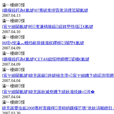
瀛﹂櫌鍏憡
[鏁欏姟鍔為€氱煡]07骞磋浆绯昏浆涓撲笟閫氱煡
2007.04.13
瀛﹂櫌鍏憡
[宸ヤ細閫氱煡]绗叓濂楀箍鎾綋鎿嶅悎缁冮€氱煡
2007.04.10
瀛﹂櫌鍏憡
06绾у悓瀛︽帴绉嶄箼鑲濈柅鑻楃3閽堥€氱煡
2007.04.09
瀛﹂櫌鍏憡
[鏁欏姟鍔為€氱煡]CET4/6鎴愮哗鍗曢鍙栭€氱煡
2007.04.09
瀛﹂櫌鍏憡
[宸ヤ細閫氱煡]鍏充簬鍚姩鍖椾含澶у宸ヤ細鐖卞績鍩洪噾鐨
2007.04.04
瀛﹂櫌鍏憡
[宸ヤ細閫氱煡]鍏充簬鈥滅尞鐖卞績鈥濈殑鍊¤涔�
2007.04.04
瀛﹂櫌鍏憡
鍏充簬鐢虫姤2008骞村害鑱樿澶栫睄鏁欏笀璁″垝鈥滈噸鐐归
2007.03.30