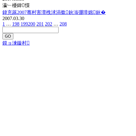
瀛﹂櫌鍏憡
鍏充簬2007骞村害澶栧浗涓撳鈥滃弸璋婂鈥�
2007.03.30
1
…
198
199
200
201
202
…
208
GO
鏌ョ湅鏇村