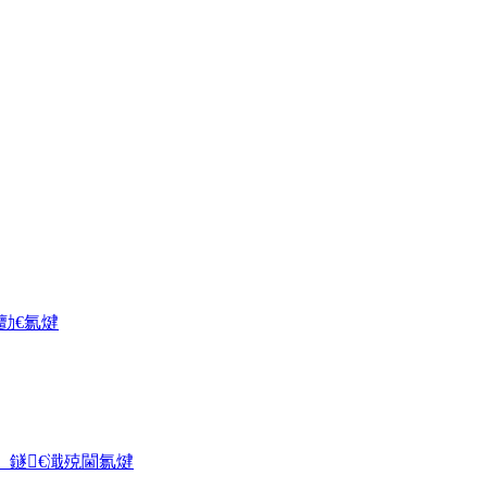
勯€氱煡
」鐩€濈殑閫氱煡