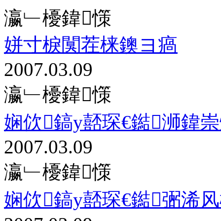
瀛﹂櫌鍏憡
姘寸棙闃茬梾鐭ヨ瘑
2007.03.09
瀛﹂櫌鍏憡
娴佽鎬у嚭琛€鐑浉鍏
2007.03.09
瀛﹂櫌鍏憡
娴佽鎬у嚭琛€鐑弻浠