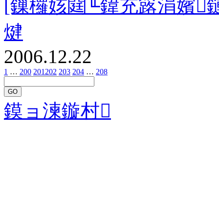
[鏁欏姟閮╙鍏充簬涓嬪
煡
2006.12.22
1
…
200
201
202
203
204
…
208
GO
鏌ョ湅鏇村