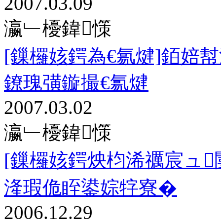
2007.03.09
瀛﹂櫌鍏憡
[鏁欏姟鍔為€氱煡]銆婄
鐐瑰彉鏇撮€氱煡
2007.03.02
瀛﹂櫌鍏憡
[鏁欏姟鍔炴枃浠禲宸ュ
湰瑕佹眰鍙婃牸寮�
2006.12.29