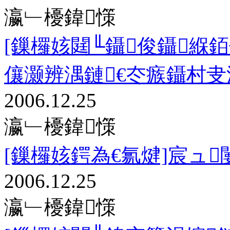
瀛﹂櫌鍏憡
[鏁欏姟閮╙鑷俊鑷緥
儴灏辨湡鏈€冭瘯鑷村叏
2006.12.25
瀛﹂櫌鍏憡
[鏁欏姟鍔為€氱煡]宸ュ
2006.12.25
瀛﹂櫌鍏憡