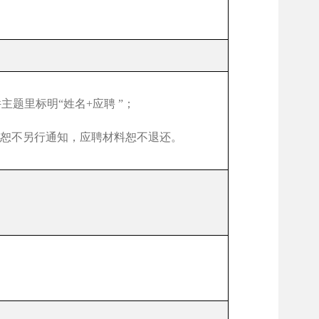
件主题里标明
“
姓名
+
应聘
”
；
恕不另行通知，应聘材料恕不退还。