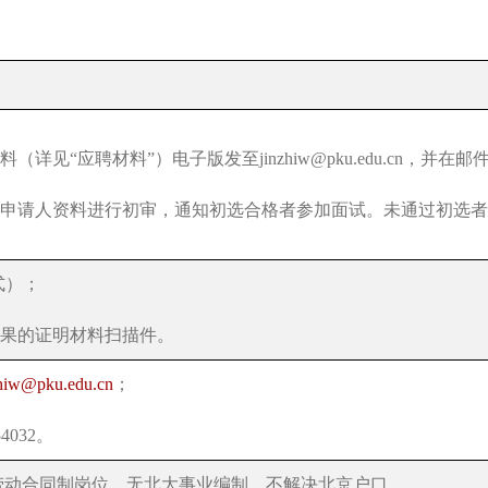
料（详见
“
应聘材料
”
）电子版发至
jinzhiw@pku.edu.cn
，并在邮
申请人资料进行初审，通知初选合格者参加面试。未通过初选者
式）；
果的证明材料扫描件。
zhiw@pku.edu.cn
；
54032
。
劳动合同制岗位，无北大事业编制，不解决北京户口。