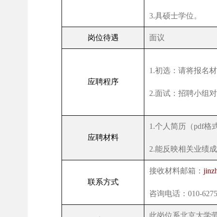
3.
具硕士学位。
岗位待遇
面议
1.
初选：请将报名材
应聘程序
2.
面试：招聘小组对
1.
个人简历（
pdf
格
应聘材料
2.
能反映相关业绩成
接收材料邮箱：
jin
联系方式
咨询电话：
010-627
此岗位系北京大学