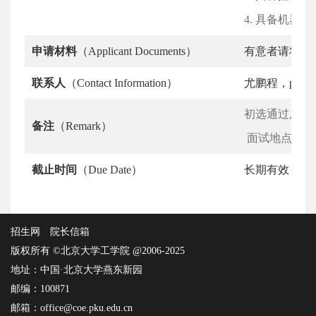
4. 具备机器
申请材料
（Applicant Documents）
有意者请将
个
联系人
（Contact Information）
尤鹏程，pcyou@
初选通过后邮
备注
（Remark）
面试地点：北
截止时间
（Due Date）
长期有效
招生网
院长信箱
版权所有 ©北京大学工学院 @2006-2025
地址：中国·北京大学燕东新园
邮编：100871
邮箱：office@coe.pku.edu.cn