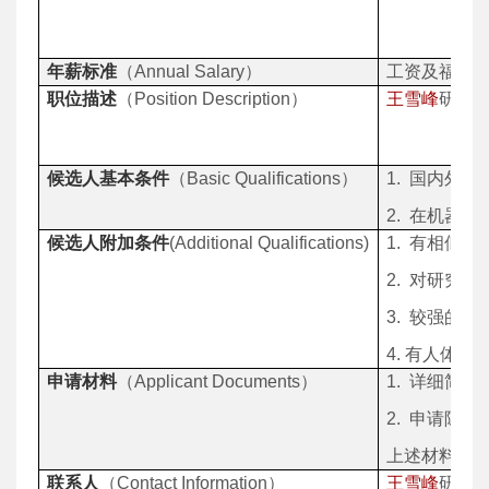
年薪标准
（
Annual Salary
）
工资及福利
职位描述
（
Position Description
）
王雪峰
研究员
候选人基本条件
（
Basic Qualifications
）
1.
国内外知
2.
在机器人
候选人附加条件
(Additional Qualifications)
1.
有相似的
2.
对研究工
3.
较强的英
4.
有人体生
申请材料
（
Applicant Documents
）
1.
详细简历
2.
申请陈述
上述材料邮
联系人
（
Contact Information
）
王雪峰
研究