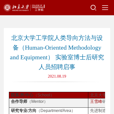
北京大学工学院人类导向方法与设
备（Human-Oriented Methodology
and Equipment） 实验室博士后研究
人员招聘启事
2021.08.19
院系
/
所
/
中心
（
School
）
北京大学工
合作导师
（
Mentor
）
王雪峰
研究
研究专业
/
方向
（
Department/Area
）
先进制造与