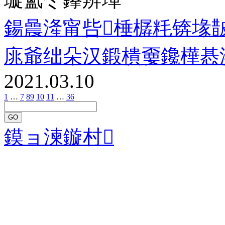
鍚曟湰甯呰棰樼粍锛堟
庣爺绌朵汉鍛樻嫑鑱樺惎
2021.03.10
1
…
7
8
9
10
11
…
36
GO
鏌ョ湅鏇村