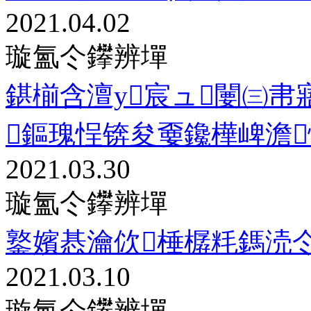
2021.04.02
璇氳仒鑻辨墠
鍖椾含澶у宸ュ闄㈢帇
鏂瑰悜锛夋嫑鑱樺崥澹
2021.03.30
璇氳仒鑻辨墠
鐜嬪惎瀹佽棰樼粍鎷涜
2021.03.10
璇氳仒鑻辨墠