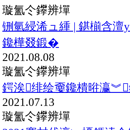
璇氳仒鑻辨墠
铏氫綅浠ュ緟 | 鍖椾含
鑱樺叕鍛�
2021.08.08
璇氳仒鑻辨墠
鍔涘绯绘嫑鑱樻暀瀛︾
2021.07.13
璇氳仒鑻辨墠