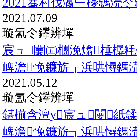
2021骞村伐瀛﹂櫌鎷涜仒
2021.07.09
璇氳仒鑻辨墠
宸ュ闄㈤檲浼熻棰樼
崥澹悗鐮旂┒浜哄憳鎷
2021.05.12
璇氳仒鑻辨墠
鍖椾含澶у宸ュ闄紙
崥澹悗鐮旂┒浜哄憳鎷