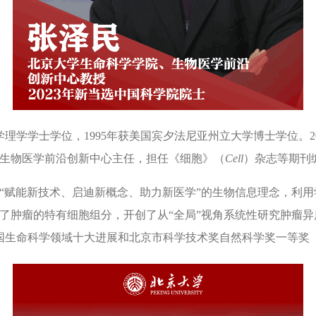
开大学理学学士学位，1995年获美国宾夕法尼亚州立大学博士学位。
生物医学前沿创新中心主任，担任《细胞》（
Cell
）杂志等期刊
“赋能新技术、启迪新概念、助力新医学”的生物信息理念，利
了肿瘤的特有细胞组分，开创了从“全局”视角系统性研究肿瘤
生命科学领域十大进展和北京市科学技术奖自然科学奖一等奖（2