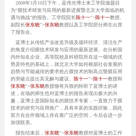
2008年3月10日下午，蓝伟光博士来工学院做题目
为“膜技术研发与应用的最新进展暨北京大学面临的机
遇与挑战”的报告。工学院院长
陈十一
">
陈十一
教授、
副院长
张东晓
">
张东晓
教授以及工学院部分师生出席
了报告会。
蓝博士从传统产业改造升级及循环经济、清洁生产
的角度介绍膜技术研发与应用的最新进展。在分析国
内外知名企业、高等院校及科研院所在这一领域的优
势及特色的基础上，就北京大学如何根据社会发展的
趋势与节能减排的要求抢占膜技术的制高点暨膜应用
的突破点提出其见解与建议。
陈十一
">
陈十一
教授和
张东晓
">
张东晓
教授饶有兴致的聆听了蓝博士的讲
述，在场的师生也对蓝博士的报告表现出极大的兴
趣，蓝博士是国际知名的膜技术专家，一直致力于膜
技术的研究与应用推广，具有丰富的实践经验，因此
双方在合作领域上存在着广泛的空间，今后会进一步
加强联系。
报告结束后，
张东晓
">
张东晓
教授对蓝博士的工作