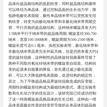
晶体向超晶格结构的急剧转变，同时超晶格结构最终
可以终结为单晶体。通过控制晶面的生长动力学，降
低静电极化表面能，极性单晶纳米带可以突然发生结
构转变，转变为由极化纳米带和非极化纳米带周期交
替，平行共格的超晶格结构。这种纳米螺旋具有大约
3.5纳米平行于纳米带的超晶格周期, 螺旋直径300-700
纳米，宽度100-500纳米，螺旋周期为500-2500 纳米，
螺旋长度可达0.1 毫米。虽然实验表明，极化纳米带和
非极化纳米带晶界完全外延共格，但是仍然有着大约4
度的旋转扭曲，这种刚性的晶格旋转扭曲最终导致了
两种不同取向氧化锌纳米带的螺旋形自组装。结构转
变的起源来自能量的降低：首先通过减少极化面面
积，可以大大降低静电表面能，促进结构的稳定性；
其次，为了平衡超晶格晶界旋转扭曲造成的应变能，
周期性的螺旋形结构成为最稳结构形式。通过实验常
数和生长动力学的优化设计，该研究组已经成功控制
了这一特殊螺旋超晶格晶体的生长过程。这种由一维
晶体表面极化性质的转变所导致的从单晶体到超晶格