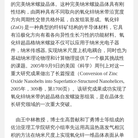
的完美纳米螺旋晶体。这种完美纳米螺旋晶体具有刚
性结构，由两种具有不同取向的氧化锌纳米带沿宽度
方向周期性交替共格外延，自发组装形成。氧化锌
(ZnO) 是一种典型的纤锌矿结构的半导体材料，它具
有沿极化方向有着各向异性生长习性的功能材料。氧
化锌超晶格纳米螺旋不仅可以应用于纳米光电子器
件，纳米传感器, 实现纳米尺度上机电耦合，同时也为
基础纳米理论物理和计算物理提供了一个极其挑战性
的课题。2005年9月9日的美国《科学》周刊上对这一
重大研究成果做出了长篇报道（Conversion of Zinc
Oxide Nanobelts into Superlattice-Structured Nanohelices,
2005年，309卷，第1700页）。该研究成果成功实现了
氧化锌纳米带的超晶格自发螺旋形组装，是在晶体生
长研究领域的一次重大突破。
由王中林教授，博士生高普献和丁勇博士等组成的
佐治亚理工学院研究小组率先运用高温热蒸发气相沉
积的方法在纳米尺度上实现氧化锌一维晶体表面从单