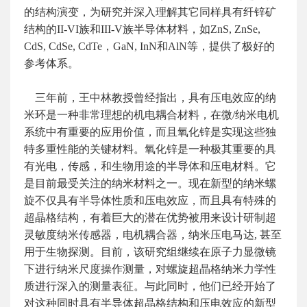
的结构演变，为研究并深入理解其它同样具有纤锌矿
结构的II-VI族和III-V族半导体材料，如ZnS, ZnSe,
CdS, CdSe, CdTe，GaN, InN和AlN等，提供了极好的
参考体系。
三年前，王中林教授曾经指出，具有压电效应的纳
米环是一种非常理想的机电耦合材料，在微/纳米电机
系统中有重要的应用价值，而且氧化锌是实现这些独
特多重性能的关键材料。氧化锌是一种极其重要的具
有光电，传感，和生物用途的半导体和压电材料。它
是目前最受关注的纳米材料之一。现在新型的纳米螺
旋不仅具有半导体性质和压电效应，而且具有特殊的
超晶格结构，有着巨大的潜在优势被用来设计研制超
灵敏度纳米传感器，电机耦合器，纳米压电马达, 甚至
用于生物探测。目前，该研究组继续在原子力显微镜
下进行纳米尺度操作测量，对螺旋超晶格纳米力学性
质进行深入的测量表征。与此同时，他们已经开始了
对这种同时具有半导体超晶格结构和压电效应的新型