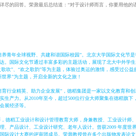
详尽的回答。荣鼐最后总结道：“对于设计师而言，你要用他的
在“培养青年全球视野、共建和谐国际校园”。北京大学国际文化节
达。国际文化节通过丰富多彩的主题活动，展现了北大中外学生
之歌吹”、“欢之歌韵”等为主题，体验过奥运的激情，感受过公益
新世界”为主题，开启全新的文化之旅！
培育行业精英、助力企业发展”，德稻集团是一家以文化教育和
生产力。从2010年至今，超过500位行业大师聚集在德稻旗下
会展经济等。
大师，德稻工业设计和设计管理教育大师，身兼教授、工业设计师、企业家、研
、产品设计、工业设计研究、老年人设计。曾获2009 年度世
国际设计大赛的评审团成员。荣鼐教授曾在多个出版物发表论文