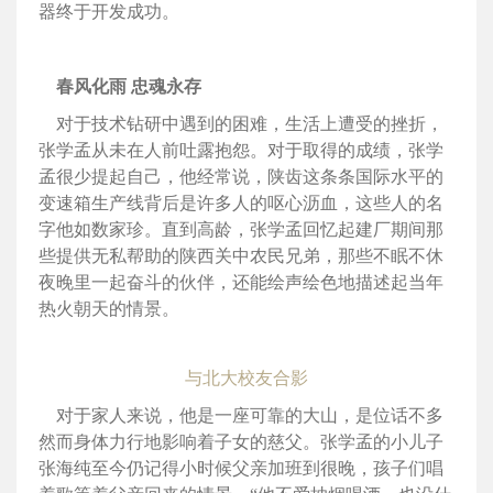
器终于开发成功。
春风化雨 忠魂永存
对于技术钻研中遇到的困难，生活上遭受的挫折，
张学孟从未在人前吐露抱怨。对于取得的成绩，张学
孟很少提起自己，他经常说，陕齿这条条国际水平的
变速箱生产线背后是许多人的呕心沥血，这些人的名
字他如数家珍。直到高龄，张学孟回忆起建厂期间那
些提供无私帮助的陕西关中农民兄弟，那些不眠不休
夜晚里一起奋斗的伙伴，还能绘声绘色地描述起当年
热火朝天的情景。
与北大校友合影
对于家人来说，他是一座可靠的大山，是位话不多
然而身体力行地影响着子女的慈父。张学孟的小儿子
张海纯至今仍记得小时候父亲加班到很晚，孩子们唱