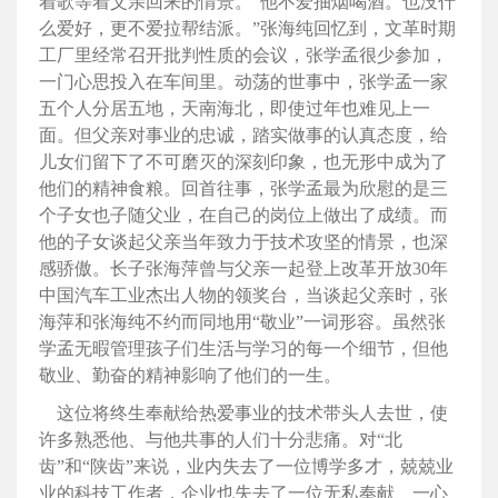
着歌等着父亲回来的情景。“他不爱抽烟喝酒。也没什
么爱好，更不爱拉帮结派。”张海纯回忆到，文革时期
工厂里经常召开批判性质的会议，张学孟很少参加，
一门心思投入在车间里。动荡的世事中，张学孟一家
五个人分居五地，天南海北，即使过年也难见上一
面。但父亲对事业的忠诚，踏实做事的认真态度，给
儿女们留下了不可磨灭的深刻印象，也无形中成为了
他们的精神食粮。回首往事，张学孟最为欣慰的是三
个子女也子随父业，在自己的岗位上做出了成绩。而
他的子女谈起父亲当年致力于技术攻坚的情景，也深
感骄傲。长子张海萍曾与父亲一起登上改革开放30年
中国汽车工业杰出人物的领奖台，当谈起父亲时，张
海萍和张海纯不约而同地用“敬业”一词形容。虽然张
学孟无暇管理孩子们生活与学习的每一个细节，但他
敬业、勤奋的精神影响了他们的一生。
这位将终生奉献给热爱事业的技术带头人去世，使
许多熟悉他、与他共事的人们十分悲痛。对“北
齿”和“陕齿”来说，业内失去了一位博学多才，兢兢业
业的科技工作者，企业也失去了一位无私奉献、一心