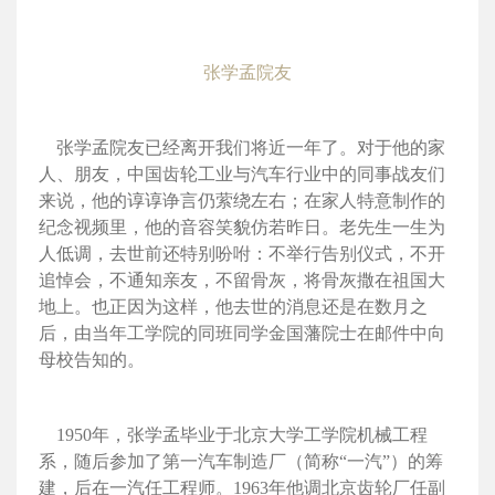
张学孟院友
张学孟院友已经离开我们将近一年了。对于他的家
人、朋友，中国齿轮工业与汽车行业中的同事战友们
来说，他的谆谆诤言仍萦绕左右；在家人特意制作的
纪念视频里，他的音容笑貌仿若昨日。老先生一生为
人低调，去世前还特别吩咐：不举行告别仪式，不开
追悼会，不通知亲友，不留骨灰，将骨灰撒在祖国大
地上。也正因为这样，他去世的消息还是在数月之
后，由当年工学院的同班同学金国藩院士在邮件中向
母校告知的。
1950年，张学孟毕业于北京大学工学院机械工程
系，随后参加了第一汽车制造厂（简称“一汽”）的筹
建，后在一汽任工程师。1963年他调北京齿轮厂任副