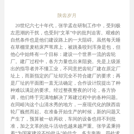
陕齿岁月
20世纪六七十年代，张学孟在研制工作中，受到极
左思潮的干扰，也受到“文革”中的批判迫害。艰难的
自然条件也是他们建设路上的一大阻碍。虽然每天睡
在草棚里麦秸床芦苇席上，被跳蚤咬到浑身是包，但
他心中始终有一个目标：建设一个世界一流的齿轮
厂。建厂过程中，各方力量也出来阻挠。先是上级派
出的指导者并不懂工业，不同意把齿轮厂建在原定厂
址上，而新指定的厂址却完全不符合建厂的要求；再
是厂址的平面图一直无法确定，合作设计院提出了种
种难以满足的要求。经过整夜整夜的讨论，各方协
调，他们终于完满地解决了筹建过程中的各种问题。
在同峪沟这个山清水秀的地方，一座现代化的陕西齿
轮厂巍然而起。在准备开始生产的时候，新的问题又
产生了，预算被一砍再砍，车间的设备也得不到批
准，加之文革的批斗活动也越来越严重。张学孟秉持
着“为国家建设不怕批斗”的信念，多方奔跑、四处求