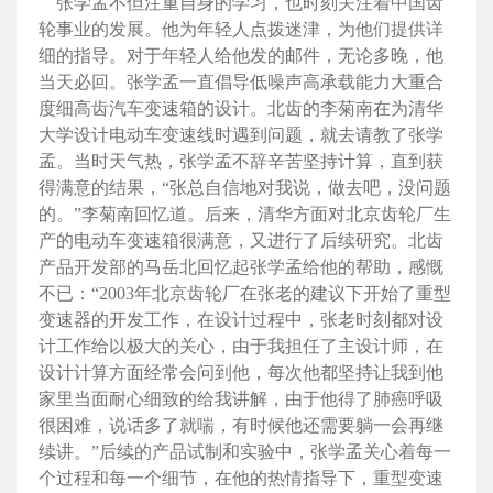
张学孟不但注重自身的学习，也时刻关注着中国齿
轮事业的发展。他为年轻人点拨迷津，为他们提供详
细的指导。对于年轻人给他发的邮件，无论多晚，他
当天必回。张学孟一直倡导低噪声高承载能力大重合
度细高齿汽车变速箱的设计。北齿的李菊南在为清华
大学设计电动车变速线时遇到问题，就去请教了张学
孟。当时天气热，张学孟不辞辛苦坚持计算，直到获
得满意的结果，“张总自信地对我说，做去吧，没问题
的。”李菊南回忆道。后来，清华方面对北京齿轮厂生
产的电动车变速箱很满意，又进行了后续研究。北齿
产品开发部的马岳北回忆起张学孟给他的帮助，感慨
不已：“2003年北京齿轮厂在张老的建议下开始了重型
变速器的开发工作，在设计过程中，张老时刻都对设
计工作给以极大的关心，由于我担任了主设计师，在
设计计算方面经常会问到他，每次他都坚持让我到他
家里当面耐心细致的给我讲解，由于他得了肺癌呼吸
很困难，说话多了就喘，有时候他还需要躺一会再继
续讲。”后续的产品试制和实验中，张学孟关心着每一
个过程和每一个细节，在他的热情指导下，重型变速