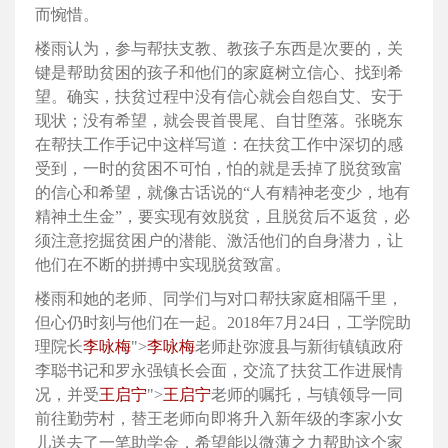
而惋惜。
楼雨认为，参与帮扶支教、教孩子东西是次要的，关
键是帮助贫困的孩子和他们的家庭树立信心、找到希
望。确实，扶贫过程中没有信心就会自怨自艾、安于
现状；没有希望，就会畏首畏尾、自甘堕落。张晓东
在帮扶工作手记中这样写道：在扶贫工作中深切的感
受到，一时的贫困不可怕，怕的就是丢掉了脱贫致富
的信心和希望，就像古话说的“人有精神老变少，地有
精神土生金”，要实现有效脱贫，且脱贫后不返贫，必
须注意挖掘贫困户的潜能、激活他们的自身潜力，让
他们在不断的拼搏中实现脱贫致富。
楼雨和她的老师、同学们与对口帮扶家庭相隔千里，
但心仍时刻与他们在一起。2018年7月24日，工学院助
理院长
李咏梅
">
李咏梅
老师赴弥渡县与新街镇镇政府
李聪书记和罗永强镇长会面，交流了扶贫工作进展情
况，并受
王启宁
">
王启宁
老师的嘱托，与镇领导一同
前往勤劳村，替王老师向即将升入新年级的李家小女
儿送去了一笔助学金，希望能以微薄之力帮助这个家