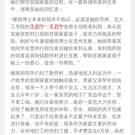
她们帮扶贫困家庭的过程。在一篇有感而发的文章
中，张晓东如此回忆道：
“楼雨博士本来和我并不熟识，起源是她的导师、北大
工学院的
王启宁
">
王启宁
老师主动联系到我，表示其
实验室想对口捐助贫困家庭孩子，提供力所能及的帮
助。刚好今年暑假楼雨博士在贵州支教，她就带着其
他同学在贵州行程结束后辗转来到云南，来到我所驻
的弥渡县寅街镇勤劳村进行支教，帮助贫困家庭孩子
献上一份爱心，提供一些帮助。”
楼雨和同学们到了勤劳村，迅速地投入到走访中，一
户姓李的贫困家庭对她触动最大。李家父亲早年因病
去世，母亲一个人带个两个女儿，生活压力很大。大
女儿今年17岁，在一家东莞的电子厂里边学边干，暂
不拿工钱。她们全家很努力，政府一直也大力扶持，
还给了她家危房改造的补助，安全、稳固的房子也建
起来了，只是由于自筹资金不足窗户尚未安装，也未
进行装修。但不幸的是，母亲作为家庭主要的劳动
力，在外地打工时伤到了腰，手术费花去6万块，虽然