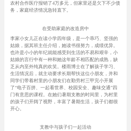
农村合作医疗报销了4万多元，但家里还是欠下不少债
务，家庭经济情况急转直下。
在受助家庭的改造房中
李家小女儿正在读小学四年级，是一个乖巧、坚强的
姑娘，据其班主任介绍，她读书很努力，成绩优异。
也许是小小的年纪就能感受到生活的不易和艰辛，小
姑娘的言行中有一种和她这年龄不相匹配的成熟，缺
乏从内至外纯真的欢笑。楼雨博士在了解孩子学习、
生活情况后，就主动要求长期帮扶这位小朋友，并和
同学们带着村里的小朋友们在勤劳村三甲完小开展
了“电子百拼、一起看世界、校园安全、趣味交通”四
门有意思的课程。在她们暑期支教的时间里，为村里
的孩子们开阔了视野，丰富了暑期生活，孩子们都很
开心。
支教中与孩子们一起活动