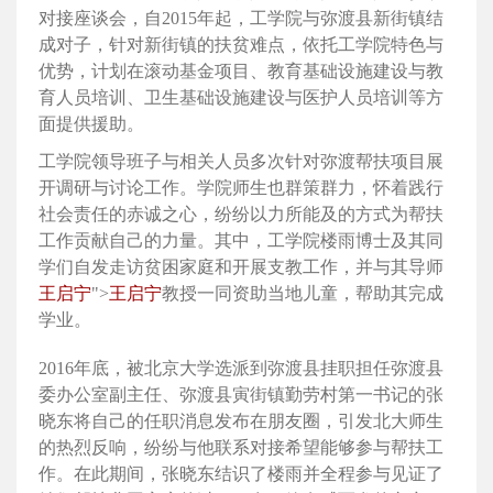
对接座谈会，自2015年起，工学院与弥渡县新街镇结
成对子，针对新街镇的扶贫难点，依托工学院特色与
优势，计划在滚动基金项目、教育基础设施建设与教
育人员培训、卫生基础设施建设与医护人员培训等方
面提供援助。
工学院领导班子与相关人员多次针对弥渡帮扶项目展
开调研与讨论工作。学院师生也群策群力，怀着践行
社会责任的赤诚之心，纷纷以力所能及的方式为帮扶
工作贡献自己的力量。其中，工学院楼雨博士及其同
学们自发走访贫困家庭和开展支教工作，并与其导师
王启宁
">
王启宁
教授一同资助当地儿童，帮助其完成
学业。
2016年底，被北京大学选派到弥渡县挂职担任弥渡县
委办公室副主任、弥渡县寅街镇勤劳村第一书记的张
晓东将自己的任职消息发布在朋友圈，引发北大师生
的热烈反响，纷纷与他联系对接希望能够参与帮扶工
作。在此期间，张晓东结识了楼雨并全程参与见证了