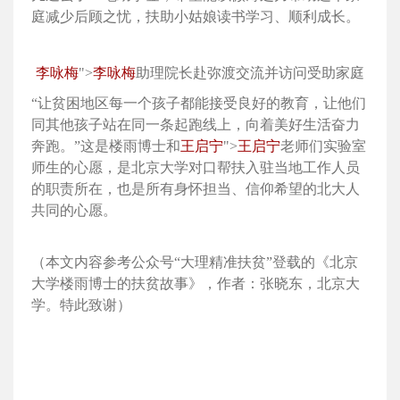
庭减少后顾之忧，扶助小姑娘读书学习、顺利成长。
李咏梅
">
李咏梅
助理院长赴弥渡交流并访问受助家庭
“让贫困地区每一个孩子都能接受良好的教育，让他们
同其他孩子站在同一条起跑线上，向着美好生活奋力
奔跑。”这是楼雨博士和
王启宁
">
王启宁
老师们实验室
师生的心愿，是北京大学对口帮扶入驻当地工作人员
的职责所在，也是所有身怀担当、信仰希望的北大人
共同的心愿。
（本文内容参考公众号“大理精准扶贫”登载的《北京
大学楼雨博士的扶贫故事》，作者：张晓东，北京大
学。特此致谢）