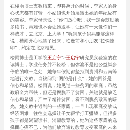
在楼雨博士支教结束，即将离开的时候，李家人的身
心状态都有好转，小姑娘也开始展露出她的年纪应有
的笑容。李家母亲说：“你们放心吧，我一定会鼓励她
多读书，再难也不会让她退学，让她有一天像你们一
样成才，去北京、上大学！”听到孩子妈妈能够这样
说，楼雨开心地笑了出来，临走前和小朋友“拉钩捺
印”，约定在北京相见。
楼雨博士是工学院
王启宁
">
王启宁
研究员实验室的在
读博士，学业任务并不轻松，但弥渡不是她公益脚步
停驻的唯一之处，她每年假期都坚持到贵州和云南等
地进行支教。当被问到“图的是什么”，她的回答是：
信心和希望。楼雨说，她见过一些贫困的家庭，虽然
政府全力帮扶，但还是摆脱不了贫困，关键就是缺乏
信心和希望，产生了精神贫困，看不到脱贫致富的曙
光。她支教中遇到的一些家庭，一旦出现家庭变故或
经济困难，往往会选择让子女辍学打工赚钱，但很多
孩子都是渴望读书、渴望教育的，她为这些家庭的选
择而心痛不已，为他们放弃通过教育改变家庭的未来