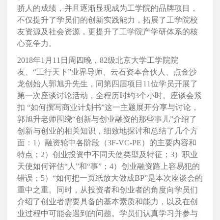
骄人的成绩，并且逐渐显现成为工学院的品牌项目，
不仅提升了学员们的创新实践能力，拓展了工学院校
友资源及社会资源，更提升了工学院产学研体系的核
心竞争力。
2018年1月11日周四晚，82级北京大学工学院院
友、“工行天下”业界导师、云石资本合伙人、点金沙
龙创始人郭旭升先生，同第四届项目11位学员开展了
第一次座谈讨论活动，全程历时约3个小时。座谈会紧
扣 “如何撰写商业计划书”这一主题展开分享与讨论，
郭旭升老师围绕“创新与创业融资的那些事儿”介绍了
创新与创业的相关知识，细致地探讨和总结了几个方
面：1）融资轮中各阶段（3F-VC-PE）的主要内容和
特点；2）创业投资中不同天使类型及特征；3）职业
天使如何评估“人”和“事”；4）创业融资路上容易犯的
错误；5）“如何把一页纸放大做成BP”是本次座谈会的
重中之重。同时，从投资者和创业者的角度向学员们
介绍了创业者需要具备的基本素质和能力，以及在创
业过程中可能会遇到的问题。学员们认真学习并参与