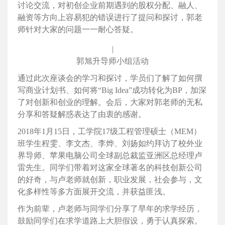
讨论交流，对初创企业前期遇到的股权分配、融人、
融资等方向上容易犯的错误进行了提问和探讨，郭老
师针对大家的问题一一耐心答疑。
|
郭旭升导师小组活动
通过此次座谈会的学习和探讨，学员们了解了如何撰
写商业计划书、如何将“Big Idea”成功转化为BP，加深
了对创新和创业的理解。会后，大家对郭老师的无私
分享和答疑解惑表达了由衷的感谢。
2018年1月15日，工学院17级工程管理硕士（MEM）
班学生程雯、李文杰、李烨、刘扬如约拜访了校外业
界导师、苹果电脑公司全球副总裁监亚洲区总经理卢
雷先生。同学们带着对这家全球著名的科技创新公司
的好奇，与卢老师就创新，职业发展，社会参与，文
化多样性等多方面展开交流，并获益匪浅。
作为前辈，卢老师与同学们分享了早年的求学经历，
鼓励同学们在求学道路上大胆假设，勇于认真探索。