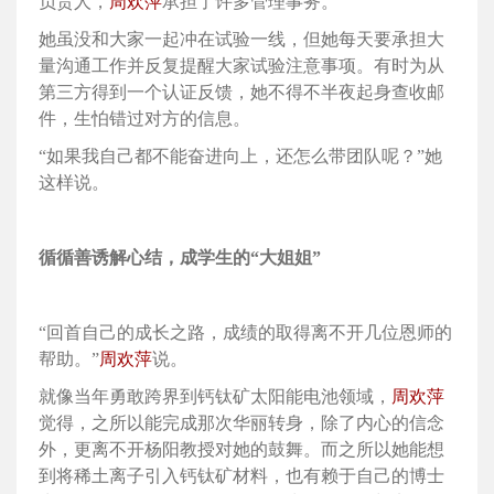
负责人，
周欢萍
承担了许多管理事务。
她虽没和大家一起冲在试验一线，但她每天要承担大
量沟通工作并反复提醒大家试验注意事项。有时为从
第三方得到一个认证反馈，她不得不半夜起身查收邮
件，生怕错过对方的信息。
“如果我自己都不能奋进向上，还怎么带团队呢？”她
这样说。
循循善诱解心结，成学生的“大姐姐”
“回首自己的成长之路，成绩的取得离不开几位恩师的
帮助。”
周欢萍
说。
就像当年勇敢跨界到钙钛矿太阳能电池领域，
周欢萍
觉得，之所以能完成那次华丽转身，除了内心的信念
外，更离不开杨阳教授对她的鼓舞。而之所以她能想
到将稀土离子引入钙钛矿材料，也有赖于自己的博士