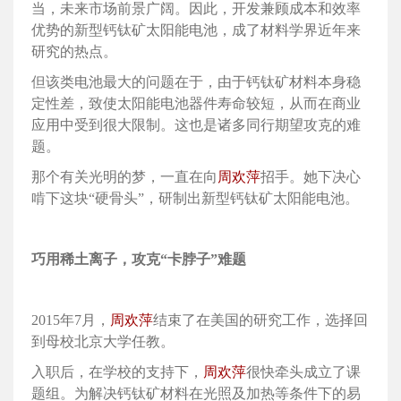
当，未来市场前景广阔。因此，开发兼顾成本和效率
优势的新型钙钛矿太阳能电池，成了材料学界近年来
研究的热点。
但该类电池最大的问题在于，由于钙钛矿材料本身稳
定性差，致使太阳能电池器件寿命较短，从而在商业
应用中受到很大限制。这也是诸多同行期望攻克的难
题。
那个有关光明的梦，一直在向
周欢萍
招手。她下决心
啃下这块“硬骨头”，研制出新型钙钛矿太阳能电池。
巧用稀土离子，攻克“卡脖子”难题
2015年7月，
周欢萍
结束了在美国的研究工作，选择回
到母校北京大学任教。
入职后，在学校的支持下，
周欢萍
很快牵头成立了课
题组。为解决钙钛矿材料在光照及加热等条件下的易