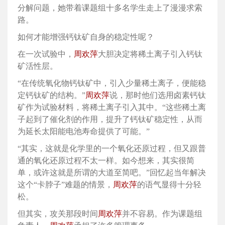
分解问题，她带着课题组十多名学生走上了漫漫求索
路。
如何才能增强钙钛矿自身的稳定性呢？
在一次试验中，
周欢萍
大胆决定将稀土离子引入钙钛
矿活性层。
“在传统氧化物钙钛矿中，引入少量稀土离子，便能稳
定钙钛矿的结构。”
周欢萍
说，那时他们选用卤素钙钛
矿作为试验材料，将稀土离子引入其中。“这些稀土离
子起到了催化剂的作用，提升了钙钛矿稳定性，从而
为延长太阳能电池寿命提供了可能。”
“其实，这就是化学里的一个氧化还原过程，但又跟普
通的氧化还原过程不太一样。如今想来，其实很简
单，或许这就是所谓的大道至简吧。”回忆起当年解决
这个“卡脖子”难题的情景，
周欢萍
的语气显得十分轻
松。
但其实，攻关那段时间
周欢萍
并不容易。作为课题组