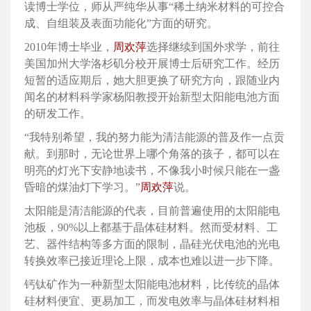
读博士学位，师从严纯华从事“稀土纳米材料的可控合
成、自组装及表面功能化”方面的研究。
2010年博士毕业，
周欢萍
选择继续到国外求学，前往
美国加州大学洛杉矶分校开展博士后研究工作。经历
短暂的适应期后，她大胆更换了研究方向，跟随业内
闻名的材料科学家杨阳教授开始新型太阳能电池方面
的研发工作。
“我特别希望，我的努力能为清洁能源的普及作一点贡
献。到那时，无论世界上哪个角落的孩子，都可以在
明亮的灯光下安静地读书，不像我小时候只能在一盏
昏暗的煤油灯下学习。”
周欢萍
说。
太阳能是清洁能源的代表，目前普遍使用的太阳能电
池板，90%以上都基于晶体硅材料。然而受材料、工
艺、器件结构等多方面的限制，晶硅光伏电池的光电
转换效率已接近理论上限，成本也难以进一步下降。
钙钛矿作为一种新型太阳能电池材料，比传统的晶体
硅材料便宜、更易加工，而发电效率与晶体硅材料相