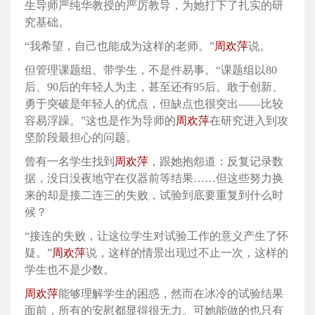
生导师严纯华教授的严厉教导，为她打下了扎实的研
究基础。
“我希望，自己也能成为这样的老师。”
周欢萍
说。
但管理课题组、带学生，不是件易事。“课题组以80
后、90后的年轻人为主，甚至还有95后。敢于创新、
勇于突破是年轻人的优点，但缺点也很突出——比较
容易浮躁。”这也是作为导师的
周欢萍
在研究进入到攻
坚阶段最担心的问题。
曾有一名学生找到
周欢萍
，跟她抱怨道：反复记录数
据，没日没夜地守在仪器前等结果……但这些努力换
来的却是接二连三的失败，试验到底要重复到什么时
候？
“接连的失败，让这位学生对试验工作的意义产生了怀
疑。”
周欢萍
说，这样的情景出现过不止一次，这样的
学生也不是少数。
周欢萍
能够理解学生的困惑，然而在冰冷的试验结果
面前，所有的安慰都显得很无力。可她能做的也只有