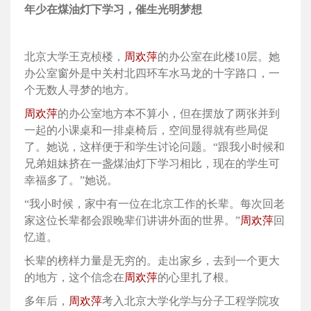
年少在煤油灯下学习，催生光明梦想
北京大学王克桢楼，
周欢萍
的办公室在此楼10层。她
办公室窗外是中关村北四环车水马龙的十字路口，一
个无数人寻梦的地方。
周欢萍
的办公室地方本不算小，但在摆放了两张并到
一起的小课桌和一排桌椅后，空间显得就有些局促
了。她说，这样便于和学生讨论问题。“跟我小时候和
兄弟姐妹挤在一盏煤油灯下学习相比，现在的学生可
幸福多了。”她说。
“我小时候，家中有一位在北京工作的长辈。每次回老
家这位长辈都会跟晚辈们讲讲外面的世界。”
周欢萍
回
忆道。
长辈的榜样力量是无穷的。走出家乡，去到一个更大
的地方，这个信念在
周欢萍
的心里扎了根。
多年后，
周欢萍
考入北京大学化学与分子工程学院攻