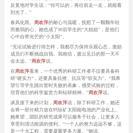
反复地对学生说：“你可以的，再往前走一走，就能看
到光了。”
春风化雨。
周欢萍
的耐心与温暖，抚慰了一颗颗年轻
而脆弱的心。她也成了90后学生的“大姐姐”，是他们
心中自带光芒的“小太阳”。
“无论试验进行得怎样，我都尽力保持乐观心态，激励
成员们不断挑战自我。我相信，拨云见日的那一天不
会太远。”
周欢萍
说。
在
周欢萍
看来，一个优秀的科研工作者不仅要具备科
研“硬实力”，还要具备抗挫、抗压等“软实力”。“我希
望引导学生跳出暂时失败的表象，感受试验的过程，
培育他们的科学鉴赏力和钻研精神。”
周欢萍
说。
谈及接下来的计划，
周欢萍
说，除了科研工作，她还
会将一部分精力放在钙钛矿太阳能电池的产业化上。
她希望，团队的研究成果可以服务于社会，让更多人
享受到清洁能源的便利。“一个人的努力远远不够，这
是一个大工程，需要凝聚更多力量。”她说。