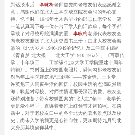
到达淡水后，
李咏梅
老师首先向老校友们表达感谢之
意，感谢他们在北大工学院成立院友会时的热心支
持。忆当时，1946年土木系毕业的郎志仁老学长一笔
一笔认真写下每一位在台工学人的汇款单，每个字都
承载了对母校母院满满的爱。
李咏梅
老师代表校友会
向老校友赠送了北大历史图书三册：由北大校友会编
纂的《北大岁月·1946-1949的记忆》及工学院主编的
《青春梦˙北大根——北大工学1910-1952》、《百载传
承，十年臻工——工学缘·北京大学工学院重建十周年
特辑》。书封面上的校园老照片，瞬间勾起老校友们
对当年工学院建筑系“三剑客”——苏金铎、王玉堂、
许英魁三人同窗生活的回忆，校园生活的点滴跃然脑
海，唤起对母校、对师生情谊那份深沉的爱。校友会
还特别准备了带有校徽图案的“北大红”领带，老学长
更是爱不释手，直嚷着要打上红领带才肯拍照。在谈
话中，对于老校友口中的各个北大的著名景点以及校
史，尚未入学的我更是心神向往，更加期待九月到北
大身历其境倘佯其中。