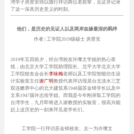
湾学子房昱安得以随行拜访两位老前辈，见证并记录
了这一深具历史意义的时刻。
他们，是历史的见证人以及两岸血缘最深的羁绊
作者 | 工学院2019级硕士 房昱安
2019年五四前夕，经台湾校友许瓈文学姐的热心牵
线，由北京大学工学院助理院长、北平大学北京大学
工学院校友会会长
李咏梅
老师以及工学院智能仿生设
计实验室主任
谢广明
教授代表拜访现居台北淡水三芝
双连赡养中心的北大建筑系1948届苏金铎学长以及中
文系1947届许志俭学姐。而我是今年刚录取工学院的
台湾学生，九月即将进入谢教授的实验室，很高兴能
赶上这历史的一刻来拜见老学长们。
工学院一行拜访苏金铎校友。左一为许瓈文