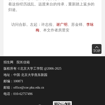
着这份经历战乱、远渡来台的传承，重新踏上返乡的
归途。
访问合影。左起：许志俭、
谢广明
、苏金铎、
李咏
梅
、本文作者房昱安
TOP
招生网
院长信箱
版权所有 ©北京大学工学院 @2006-2025
地址：中国·北京大学燕东新园
邮编：100871
邮箱：office@coe.pku.edu.cn
电话：010-62757496