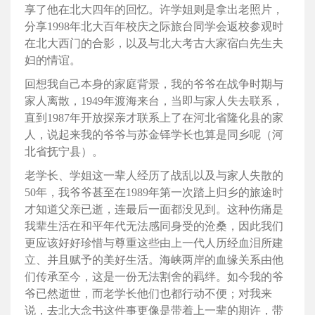
享了他在北大四年的回忆。许学姐则是拿出老照片，
分享1998年北大百年校庆之际旅台同学会返校参观时
在北大西门的合影，以及与北大考古大家宿白先生夫
妇的情谊。
回想我自己本身的家庭背景，我的爷爷在战争时期与
家人离散，1949年渡海来台，当即与家人失去联系，
直到1987年开放探亲才联系上了在河北省隆化县的家
人，说起来我的爷爷与苏金铎学长也算是同乡呢（河
北省抚宁县）。
老学长、学姐这一辈人经历了战乱以及与家人失散的
50年，我爷爷甚至在1989年第一次踏上归乡的旅途时
才知道父亲已逝，连最后一面都没见到。这种伤痛是
我辈生活在和平年代无法感同身受的沧桑，因此我们
更应该好好珍惜与尊重这些由上一代人历经血泪所建
立、并且赋予的美好生活。海峡两岸的血缘关系由他
们传承至今，这是一份无法割舍的羁绊。如今我的爷
爷已然逝世，而老学长他们也都行动不便；对我来
说，去北大念书这件事更像是带着上一辈的期许，带