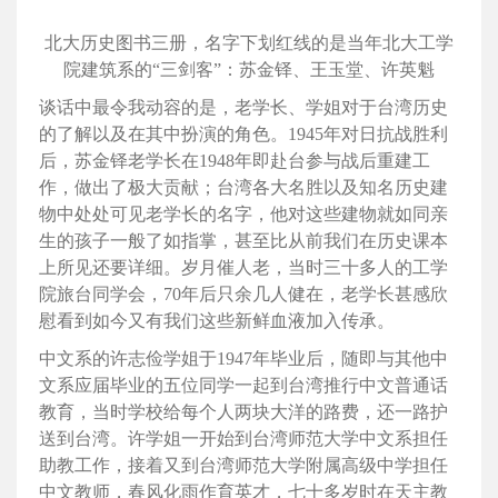
北大历史图书三册，名字下划红线的是当年北大工学
院建筑系的“三剑客”：苏金铎、王玉堂、许英魁
谈话中最令我动容的是，老学长、学姐对于台湾历史
的了解以及在其中扮演的角色。1945年对日抗战胜利
后，苏金铎老学长在1948年即赴台参与战后重建工
作，做出了极大贡献；台湾各大名胜以及知名历史建
物中处处可见老学长的名字，他对这些建物就如同亲
生的孩子一般了如指掌，甚至比从前我们在历史课本
上所见还要详细。岁月催人老，当时三十多人的工学
院旅台同学会，70年后只余几人健在，老学长甚感欣
慰看到如今又有我们这些新鲜血液加入传承。
中文系的许志俭学姐于1947年毕业后，随即与其他中
文系应届毕业的五位同学一起到台湾推行中文普通话
教育，当时学校给每个人两块大洋的路费，还一路护
送到台湾。许学姐一开始到台湾师范大学中文系担任
助教工作，接着又到台湾师范大学附属高级中学担任
中文教师，春风化雨作育英才，七十多岁时在天主教