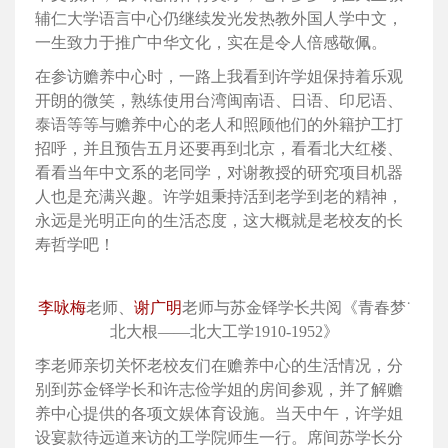
辅仁大学语言中心仍继续发光发热教外国人学中文，
一生致力于推广中华文化，实在是令人倍感敬佩。
在参访赡养中心时，一路上我看到许学姐保持着乐观
开朗的微笑，熟练使用台湾闽南语、日语、印尼语、
泰语等等与赡养中心的老人和照顾他们的外籍护工打
招呼，并且预告五月还要再到北京，看看北大红楼、
看看当年中文系的老同学，对谢教授的研究项目机器
人也是充满兴趣。许学姐秉持活到老学到老的精神，
永远是光明正向的生活态度，这大概就是老校友的长
寿哲学吧！
李咏梅
老师、
谢广明
老师与苏金铎学长共阅《青春梦˙
北大根——北大工学1910-1952》
李老师亲切关怀老校友们在赡养中心的生活情况，分
别到苏金铎学长和许志俭学姐的房间参观，并了解赡
养中心提供的各项文娱体育设施。当天中午，许学姐
设宴款待远道来访的工学院师生一行。席间苏学长分