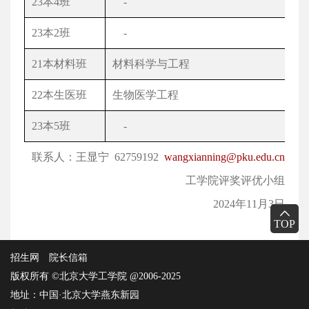
23
本
4
班
-
23
本
2
班
-
21
本材料班
材料科学与工程
22
本生医班
生物医学工程
23
本
5
班
-
联系人：王显宁
62759192
wangxianning@pku.edu.cn
工学院评奖评优小组
2024
年
11
月
3
日
TOP
招生网
院长信箱
版权所有 ©北京大学工学院 @2006-2025
地址：中国·北京大学燕东新园