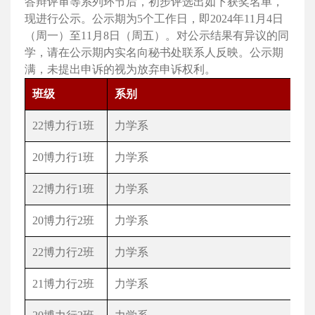
答辩评审等系列环节后，初步评选出如下获奖名单，
现进行公示。公示期为
5
个工作日，即
2024
年
11
月
4
日
（周一）至
11
月
8
日（周五）。对公示结果有异议的同
学，请在公示期内实名向秘书处联系人反映。公示期
满，未提出申诉的视为放弃申诉权利。
班级
系别
22
博力行
1
班
力学系
20
博力行
1
班
力学系
22
博力行
1
班
力学系
20
博力行
2
班
力学系
22
博力行
2
班
力学系
21
博力行
2
班
力学系