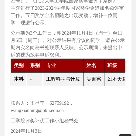
22
号）、《北京大学工学院国家奖学金评审条例》，
学院进行了
2023-2024
学年度国家奖学金追加名额评审
工作。五四奖学金名额随之出现变动，增补一位同
学，现进行公示。
公示期为
3
个工作日，即
2024
年
11
月
4
日（周一）至
11
月
6
日（周三）。对公示结果有异议的同学，请在公示
期内实名向秘书处联系人反映。公示期满，未提出申
诉的视为放弃申诉权利。
类别
系别
专业
姓名
班级
本科
-
工程科学与计算
吴秉宪
21
本天算班
联系人：王显宁，
62759192
，
wangxianning@pku.edu.cn
工学院评奖评优工作小组秘书处
2024
年
11
月
3
日