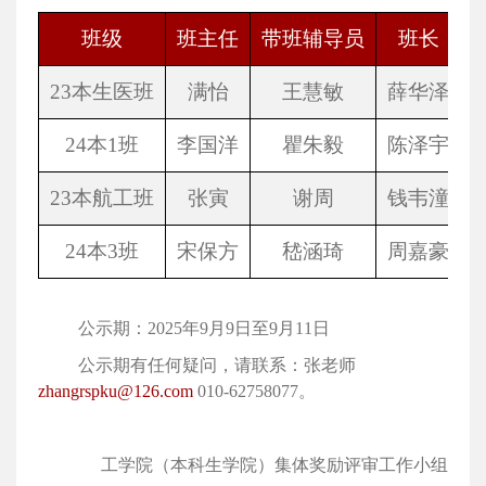
班级
班主任
带班辅导员
班长
23
本生医班
满怡
王慧敏
薛华泽
24
本
1
班
李国洋
瞿朱毅
陈泽宇
23
本航工班
张寅
谢周
钱韦潼
24
本
3
班
宋保方
嵇涵琦
周嘉豪
公示期：
2025
年
9
月
9
日至
9
月
11
日
公示期有任何疑问，请联系：张老师
zhangrspku@126.com
010-62758077
。
工学院（本科生学院）集体奖励评审工作小组