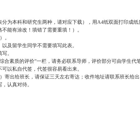
表分为本科和研究生两种，请对应下载），用A4纸双面打印成纸
格不能有涂改！填错了需要重填！）。
）。
）以及留学生同学不需要填写此表。
填写。
生综合素质的评价”一栏，请务必联系导师，评价部分可由学生代
不可以私自代签，代签很容易看出来。
一）寄出给班长，请保证三天左右寄达；收件地址请联系班长给出
写，认真对待。