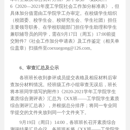
6《2020—2021年度工学院社会工作加分标准表》，但
具体加分值需由工学院学工办审定。在校级学生组织
（校团委、校学生会、校研究生会、学生社团）担任
主要领导职务、在学校职能部门担任学生助理和学生
兼职辅导员的同学，需在9月17日（周五）17:00前提
交附件7《社会工作加分申请表》及工作鉴定（相关单
位盖章）扫描件至coexuegong@126.com。
6、审查汇总及公示
各班班长收到参评成员提交表格及相应材料后审
查加分材料情况。经班级工作小组审查无误后，班长
将本班同学填写的附件3《2020-2021学年工学院学生
素质综合测评表》汇总为《XX班——工学院学生素质
综合测评汇总表》，并根据总分排序；将同一专业同
学提交的文件夹放到同一个文件夹下。
9月19日（周日）14:00，各班班长召开素质综合
测评结果汇总会议。各班班长将《XX班——工学院学