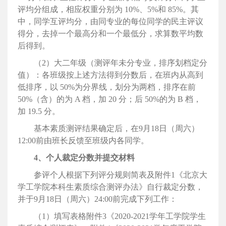
评均分组成，相应权重分别为 10%、5%和 85%。其
中，同学互评均分，由同专业的每位同学的民主评议
得分，去掉一个最高分和一个最低分，求算数平均数
后得到。
（2）大二年级（测评年未分专业，排序划档定分
值）：各班级按上述方法得到分数后，在班内从高到
低排序，以 50%为分界线，划分为两档，排序在前
50%（含）的为 A 档，加 20 分；后 50%的为 B 档，
加 19.5 分。
基本素质测评结果确定后，在9月18日（周六）
12:00前由班长反馈至班级内各同学。
4、个人裁定分数并提交材料
参评个人根据下列评分规则简表及附件1《北京大
学工学院本科生素质综合测评办法》自行裁定分数，
并于9月18日（周六）24:00前完成下列工作：
（1）填写表格附件3《2020-2021学年工学院学生