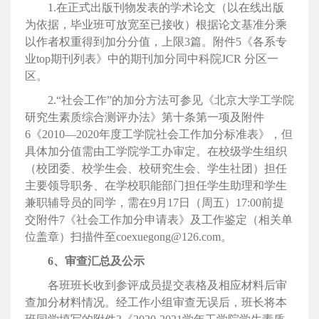
1.在正式出版刊物发表的学术论文（以在线出版
为依据，毕业班可放宽至已接收）根据论文基准分乘
以作者权重得到加分分值，上限3篇。附件5《各系专
业top期刊列表》中的期刊加分同中科院JCR 分区一
区。
2.“社会工作”的加分方法可参见《北京大学工学院
研究生素质综合测评办法》第十条第一项及附件
6《2010—2020年度工学院社会工作加分标准表》，但
具体加分值需由工学院学工办审定。在校级学生组织
（校团委、校学生会、校研究生会、学生社团）担任
主要领导职务、在学校职能部门担任学生助理和学生
兼职辅导员的同学，需在9月17日（周五）17:00前提
交附件7《社会工作加分申请表》及工作鉴定（相关单
位盖章）扫描件至coexuegong@126.com。
6、审查汇总及公示
各班班长收到参评成员提交表格及相应材料后审
查加分材料情况。经工作小组审查无误后，班长将本