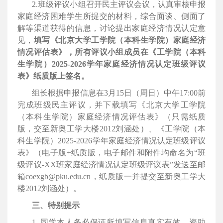
2.
班级评议小组召开民主评议会议，认真审核申报
家庭经济困难学生所提交的材料，综合面谈、侧面了
解等渠道获得的信息，讨论提出家庭经济情况认定意
见，
填写《北京大学工学院（本科生学院）家庭经济
情况评估表》，所有评议小组成员在《工学院（本科
生学院）
2025-2026
学年家庭经济情况认定班级评议
表》纸质版上签名。
组长根据申报信息在
3
月
15
日（周日）中午
17:00
前
完成班级民主评议，并下载填写《北京大学工学院
（本科生学院）家庭经济情况评估表》（只需纸质
版，交至新奥工学大楼
2012
刘涵处）、《工学院（本
科生学院）
2025-2026
学年家庭经济情况认定班级评议
表》（电子版+纸质版，电子邮件和附件均命名为“班
级评议
-XX
班家庭经济情况认定班级评议表”发送至邮
箱
coexgb@pku.edu.cn
，纸质版一并提交至新奥工学大
楼
2012
刘涵处）。
三、特别提示
1.
同学本人务必保证所填写信息真实有效，资助