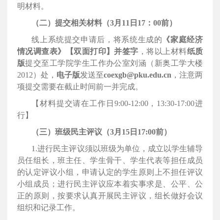
明材料。
（二）提交相关材料（
3
月
11
日
17
：
00
前）
线上系统提交申请后，将系统生成的
《家庭经济
情况调查表》【双面打印】并签字
，将以上材料
纸质
版
提交至工学院学生工作办公室刘涵（新奥工学大楼
2012
）处，
电子版
发送至
coexgb@pku.edu.cn
，注意两
项提交需要在截止时间前一并完成。
【材料提交请在工作日
9:00-12:00
，
13:30-17:00
进
行】
（三）班级民主评议（
3
月
15
日
17:00
前）
1.
进行民主评议须以班级为单位，成立以学生辅导
员任组长，班主任、学生骨干、学生代表等担任成员
的认定评议小组，申请认定的学生原则上不担任评议
小组成员；进行民主评议应本着实事求是、公平、公
正的原则，按要求认真开展民主评议，组长做好会议
组织和记录工作。