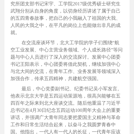
究所团支部书记宋宇、工学院2017级优秀硕士研究生
武翔分别从自身的角度，以切身经历讲述了属于自己
的五四青春故事，把自己的小我融入了祖国的大我、
人民的大我之中，在平凡的岗位上也能做出非凡的成
就。
在交流座谈环节，北大工学院的学子们围绕“航
空工业发展、中心主营业务领域、个人成长路径”等问
题与中心人员进行了深入的交流探讨。发展中心团委
书记王阳表示，中心团委将借此契机，继续加强中心
与北大间的交流，在青年工作、业务发展等领域深入
加强合作，传承五四精神，共建航空强国。
最后，中心党委副书记、纪委书记吴小军发言。
他表示北京大学是五四运动策源地，很高兴能够在五
四百年之际来到北大座谈交流。随后他重温了习近平
总书记在4月30日纪念五四运动100周年大会上的重要
讲话，并强调广大青年同志要把爱国主义精神与革命
工作和日常生活结合起来，以奋斗之我圆梦青春中
国。他指出，一代人有一代人的长征，一代青年应该