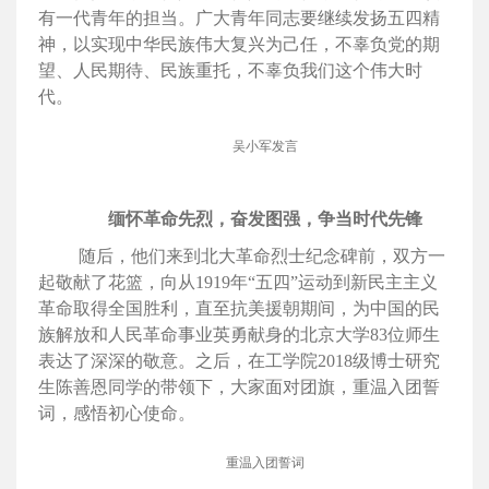
有一代青年的担当。广大青年同志要继续发扬五四精
神，以实现中华民族伟大复兴为己任，不辜负党的期
望、人民期待、民族重托，不辜负我们这个伟大时
代。
吴小军发言
缅怀革命先烈，奋发图强，争当时代先锋
随后，他们来到北大革命烈士纪念碑前，双方一
起敬献了花篮，向从1919年“五四”运动到新民主主义
革命取得全国胜利，直至抗美援朝期间，为中国的民
族解放和人民革命事业英勇献身的北京大学83位师生
表达了深深的敬意。之后，在工学院2018级博士研究
生陈善恩同学的带领下，大家面对团旗，重温入团誓
词，感悟初心使命。
重温入团誓词