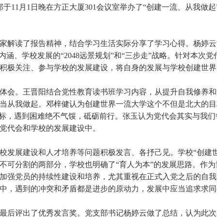
部于11月1日晚在方正大厦301会议室举办了“创建一流、从我做
家解读了报告精神，结合学习生活实际分享了学习心得。杨婷云
涵、学校发展的“2048远景规划”和“三步走”战略。针对本次党
积极关注、参与学校的发展建设，将自身的发展与学校创建世界
体会。王晋阳结合党性教育读书班学习内容，从提升自我修养和
当从我做起。邓梓健认为创建世界一流大学这个不但是北大的目
目标，遇到困难绝不气馁，砥砺前行。张玉认为党代会其实与我
党代会和学校的发展建设中。
发展建设和人才培养等问题积极发言、各抒己见。学校“创建世
不可分割的两部分，学校也明确了“育人为本”的发展思路。作
加强党员的持续性建设和培养，尤其重视在正式入党之后的自我
中，遇到的冲突和矛盾都是进步的原动力，发展中应当追求求同
最后评出了优秀发言奖。党支部书记杨婷云做了总结，认为此次