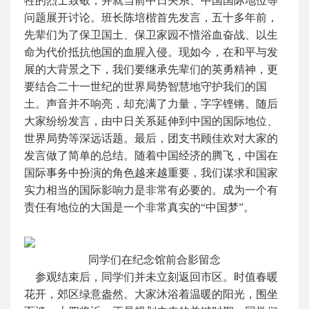
牲的烈士致敬，并就当前中日关系、中国国际地位等
问题展开讨论。班长陈培楷首先发言，五十多年前，
先辈们为了保卫国土、保卫家园不惜浴血奋战、以生
命为代价抵抗他国的血腥入侵。现如今，在和平与发
展的大背景之下，我们要继承先辈们的英勇精神，更
要结合二十一世纪的世界局势智慧地守护我们的国
土。声音并不响亮，却充满了力量，字字铿锵。随后
大家纷纷发言，由中日关系延伸到中国的国际地位、
世界局势等深远话题。最后，团支书顾佳欢对大家的
发言做了简单的总结。随着中国经济的腾飞，中国在
国际事务中扮演的角色越来越重要，我们谋求和国家
实力相当的国际影响力是非常有必要的。成为一个有
责任有地位的大国是一个非常真实的“中国梦”。
同学们在纪念馆前合影留念
参观结束后，同学们并未立刻返回市区。时值春暖
花开，郊区绿意盎然。大家沐浴着温暖的阳光，围坐