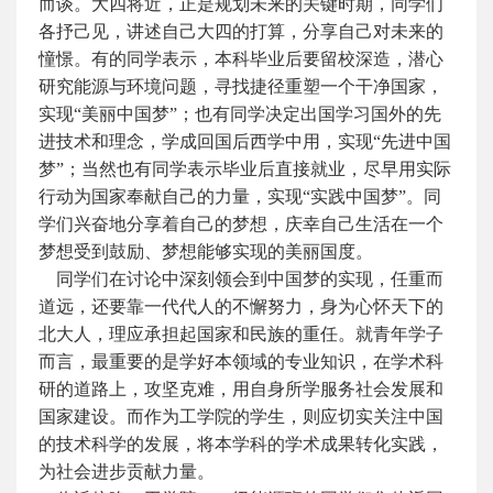
而谈。大四将近，正是规划未来的关键时期，同学们
各抒己见，讲述自己大四的打算，分享自己对未来的
憧憬。有的同学表示，本科毕业后要留校深造，潜心
研究能源与环境问题，寻找捷径重塑一个干净国家，
实现“美丽中国梦”；也有同学决定出国学习国外的先
进技术和理念，学成回国后西学中用，实现“先进中国
梦”；当然也有同学表示毕业后直接就业，尽早用实际
行动为国家奉献自己的力量，实现“实践中国梦”。同
学们兴奋地分享着自己的梦想，庆幸自己生活在一个
梦想受到鼓励、梦想能够实现的美丽国度。
同学们在讨论中深刻领会到中国梦的实现，任重而
道远，还要靠一代代人的不懈努力，身为心怀天下的
北大人，理应承担起国家和民族的重任。就青年学子
而言，最重要的是学好本领域的专业知识，在学术科
研的道路上，攻坚克难，用自身所学服务社会发展和
国家建设。而作为工学院的学生，则应切实关注中国
的技术科学的发展，将本学科的学术成果转化实践，
为社会进步贡献力量。