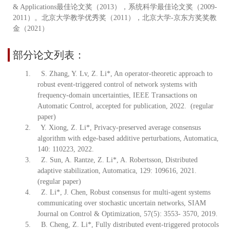
& Applications最佳论文奖（2013），系统科学最佳论文奖（2009-
2011）。北京大学教学优秀奖（2011），北京大学-京东方奖奖教
金（2021）
部分论文列表：
1. S. Zhang, Y. Lv,
Z. Li*, An operator-theoretic approach to
robust event-triggered control of network systems with
frequency-domain uncertainties,
IEEE Transactions on
Automatic Control,
accepted for publication, 2022. (regular
paper)
2. Y. Xiong, Z. Li*, Privacy-preserved average consensus
algorithm with edge-based additive perturbations, Automatica,
140: 110223, 2022.
3. Z. Sun, A. Rantze, Z. Li*, A. Robertsson,
Distributed
adaptive stabilization, Automatica, 129: 109616, 2021.
(regular paper)
4. Z. Li*, J. Chen, Robust consensus for multi-agent systems
communicating over stochastic uncertain networks,
SIAM
Journal on Control & Optimization, 57(5): 3553- 3570, 2019.
5. B. Cheng, Z. Li*, Fully distributed event-triggered protocols