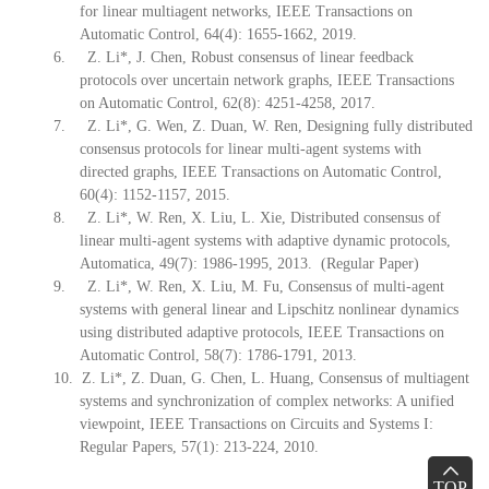
for linear multiagent networks, IEEE Transactions on
Automatic Control, 64(4): 1655-1662, 2019.
6. Z. Li*, J. Chen, Robust consensus of linear feedback
protocols over uncertain network graphs, IEEE Transactions
on Automatic Control, 62(8): 4251-4258, 2017.
7. Z. Li*, G. Wen, Z. Duan, W. Ren, Designing fully distributed
consensus protocols for linear multi-agent systems with
directed graphs, IEEE Transactions on Automatic Control,
60(4): 1152-1157, 2015.
8. Z. Li*, W. Ren, X. Liu, L. Xie, Distributed consensus of
linear multi-agent systems with adaptive dynamic protocols,
Automatica, 49(7): 1986-1995, 2013. (Regular Paper)
9. Z. Li*, W. Ren, X. Liu, M. Fu, Consensus of multi-agent
systems with general linear and Lipschitz nonlinear dynamics
using distributed adaptive protocols, IEEE Transactions on
Automatic Control, 58(7): 1786-1791, 2013.
10. Z. Li*, Z. Duan, G. Chen, L. Huang,
Consensus of multiagent
systems and synchronization of complex networks: A unified
viewpoint,
IEEE Transactions on Circuits and Systems I:
Regular Papers, 57(1
): 213-224, 2010.
TOP