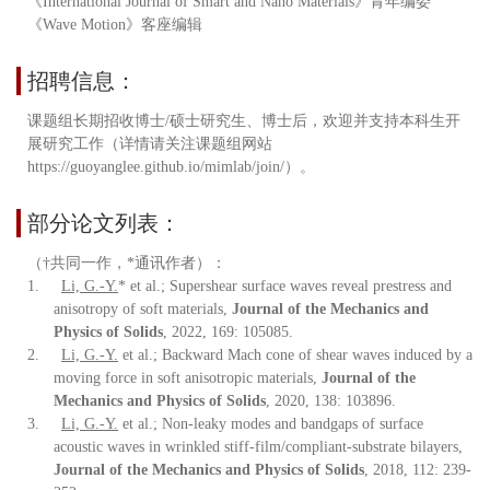
《International Journal of Smart and Nano Materials》青年编委
《Wave Motion》客座编辑
招聘信息：
课题组长期招收博士/硕士研究生、博士后，欢迎并支持本科生开
展研究工作（详情请关注课题组网站
https://guoyanglee.github.io/mimlab/join/）。
部分论文列表：
（†共同一作，*通讯作者）：
1.
Li, G.-Y.
*
et al.; Supershear surface waves reveal prestress and
anisotropy of soft materials,
Journal of the Mechanics and
Physics of Solids
, 2022, 169: 105085.
2.
Li, G.-Y.
et al.; Backward Mach cone of shear waves induced by a
moving force in soft anisotropic materials,
Journal of the
Mechanics and Physics of Solids
, 2020, 138: 103896.
3.
Li, G.-Y.
et al.; Non-leaky modes and bandgaps of surface
acoustic waves in wrinkled stiff-film/compliant-substrate bilayers,
Journal of the Mechanics and Physics of Solids
, 2018, 112: 239-