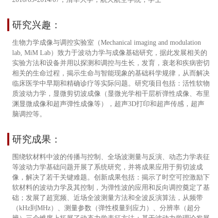
研究兴趣：
生物力学成像与调控实验室（Mechanical imaging and modulation
lab, MiM Lab）致力于波动力学与成像基础研究，据此发展相关的
实验方法和设备并用以探测和调控与生长，发育，衰老和疾病密切
相关的生命过程，揭示生命与智能现象的基础科学规律，从而解决
临床医学中早期和精确诊疗等实际问题。研究项目包括：活性软物
质波动力学，显微剪切波成像（显微光学相干层析弹性成像、布里
渊显微成像和超声弹性成像等），超声3D打印和超声传感，超声
脑调控等。
研究成果：
围绕软材料中波的传播与控制、全场波测量与反演、动态力学表征
等波动力学基础问题开展了系统研究，并将成果应用于剪切波成
像，解决了若干关键难题。创新成果包括：揭示了时空可控激励下
软材料的波动力学及其控制，为弹性波的应用和反向调控奠定了基
础；发展了超宽频、近场全波测量方法和全波反演算法，从频带
（kHz到MHz）、测量参数（弹性模量到应力）、分辨率（超分