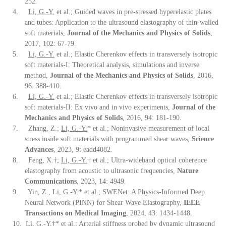
252.
4.
Li, G.-Y.
et al.; Guided waves in pre-stressed hyperelastic plates
and tubes: Application to the ultrasound elastography of thin-walled
soft materials,
Journal of the Mechanics and Physics of Solids
,
2017, 102: 67-79.
5.
Li, G.-Y.
et al.; Elastic Cherenkov effects in transversely isotropic
soft materials-I: Theoretical analysis, simulations and inverse
method,
Journal of the Mechanics and Physics of Solids
, 2016,
96: 388-410.
6.
Li, G.-Y.
et al.; Elastic Cherenkov effects in transversely isotropic
soft materials-II: Ex vivo and in vivo experiments,
Journal of the
Mechanics and Physics of Solids
, 2016, 94: 181-190.
7.
Zhang, Z.;
Li, G.-Y.
* et al.; Noninvasive measurement of local
stress inside soft materials with programmed shear waves,
Science
Advances
, 2023, 9: eadd4082.
8.
Feng, X.
†
;
Li, G.-Y.
†
et al.; Ultra-wideband optical coherence
elastography from acoustic to ultrasonic frequencies,
Nature
Communications
, 2023, 14: 4949.
9.
Yin, Z.,
Li, G.-Y.
* et al.; SWENet: A Physics-Informed Deep
Neural Network (PINN) for Shear Wave Elastography,
IEEE
Transactions on Medical Imaging
, 2024, 43: 1434-1448.
10.
Li, G.-Y.
†
*
et al.; Arterial stiffness probed by dynamic ultrasound