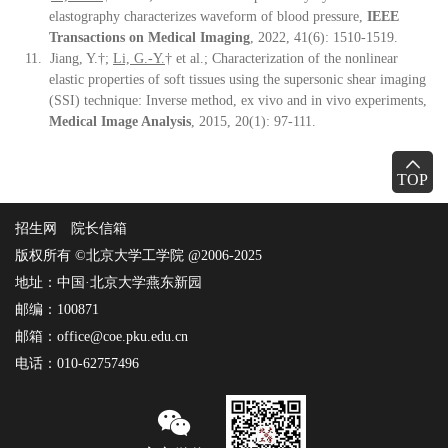
elastography characterizes waveform of blood pressure,
IEEE
Transactions on Medical Imaging
, 2022, 41(6): 1510-1519.
11.
Jiang, Y.
†
;
Li, G.-Y.
†
et al.; Characterization of the nonlinear
elastic properties of soft tissues using the supersonic shear imaging
(SSI) technique: Inverse method, ex vivo and in vivo experiments,
Medical Image Analysis
, 2015, 20(1): 97-111.
TOP
招生网
院长信箱
版权所有 ©北京大学工学院 @2006-2025
地址：中国·北京大学燕东新园
邮编：100871
邮箱：office@coe.pku.edu.cn
电话：010-62757496