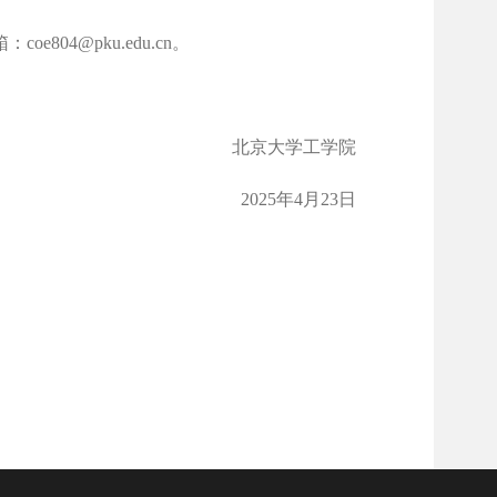
箱：
coe804@pku.edu.cn
。
北京大学工学院
2025年
4
月
23
日