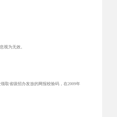
信息视为无效。
校领取省级招办发放的网报校验码，在
2009
年
。