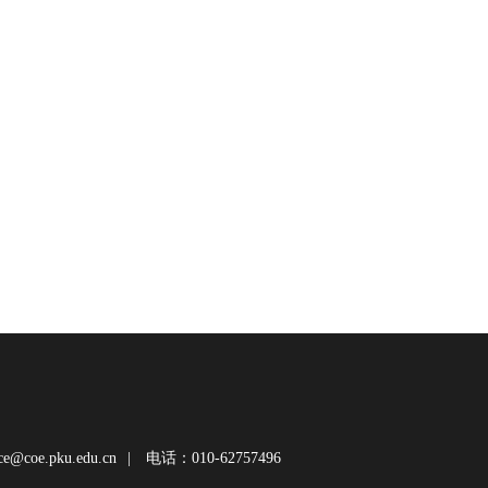
@coe.pku.edu.cn
|
电话：010-62757496