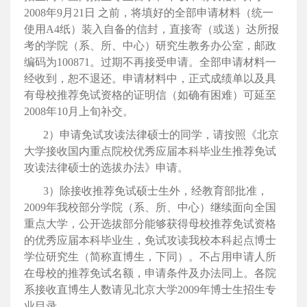
2008年
9月
21日
之前，将填好的全部申请材料（统一
使用
A4纸）装入自备的信封，直接寄（或送）达所报
考的学院（系、所、中心）研究生教务办公室，邮政
编码为
100871。过期不再接受申请。全部申请材料一
经收到，恕不退还。申请材料中，正式成绩单以及具
有母校推荐免试资格的证明信（如确有困难）可延至
2008年
10月上旬补交。
2）申请免试攻读法律硕士的同学，请按照《北京
大学接收国内重点院校优秀应届本科毕业生推荐免试
攻读法律硕士的选拔办法》申请。
3）除接收推荐免试硕士生外，经教育部批准，
2009年我校部分学院（系、所、中心）继续面向全国
重点大学，公开选拔部分能够获得母校推荐免试资格
的优秀应届本科毕业生，免试攻读我
校本科起点博士
学位研究生（
简称直博生，下同）。不占用申请人所
在母校的推荐免试名额，申请条件及办法同上。各院
系
接收直博生人数请见北京大学
2009年博士生招生专
业目录。