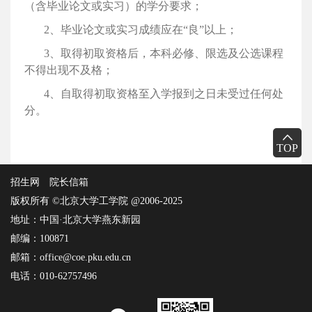
（含毕业论文或实习）的学分要求；
2、毕业论文或实习成绩应在“良”以上；
3、
取得初取资格后，本科必修、
限选及公选课程
不得出现不及格；
4、自取
得初取资格至入学报到之日未受过任何处
分。
TOP
招生网
院长信箱
版权所有 ©北京大学工学院 @2006-2025
地址：中国·北京大学燕东新园
邮编：100871
邮箱：office@coe.pku.edu.cn
电话：010-62757496