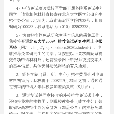
4）申请免试攻读我校医学部下属各院系免试生的
同学，请将相关材料直接寄往北京大学医学部研究生
招生办公室，地址为北京市海淀区学院路
38号，邮政
编码为
100083，联系电话为（
010）
82802338。
5）
为做好推荐免试研究生基本信息的采集工作，
我校将开通
北京大学2009
年推荐免试研究生网上申报
系统
（网址：
http://grs.pku.edu.cn:8080/students）。申
请推荐免试研究生的同学，除按照以上要求向院系提
交各项申请材料外，还需登录网上申报系统提交本人
的基本信息。具体安排请见网站的有关通知。
2、经各学院（系、所、中心）招生委员会对申请
材料初审后，我校将于
2008年
9月
23日
之前，通知通
过初审的申请人来我校参加差额复试（
9月底）。
3、通过复试并同意接收的外校推荐免试硕士生，
还须持我校的接收函，到母校教务处（或学生处）领
取省级高校招生办公室签发（加盖公章）的推荐免试
硕士生报名表，并在规定的时间到所在母校指定的报