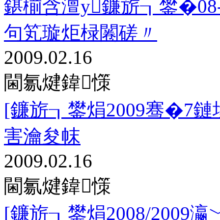
鍖椾含澶у鐮旂┒鐢�08
句笂璇炬椂闂磋〃
2009.02.16
閫氱煡鍏憡
[鐮旂┒鐢焆2009骞�
害瀹夋帓
2009.02.16
閫氱煡鍏憡
[鐮旂┒鐢焆2008/20