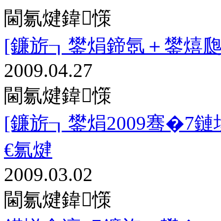
閫氱煡鍏憡
[鐮旂┒鐢焆鍗氬＋鐢熺
2009.04.27
閫氱煡鍏憡
[鐮旂┒鐢焆2009骞�
€氱煡
2009.03.02
閫氱煡鍏憡