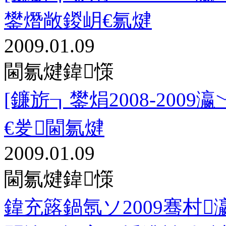
鐢熸敞鍐岄€氱煡
2009.01.09
閫氱煡鍏憡
[鐮旂┒鐢焆2008-200
€夎閫氱煡
2009.01.09
閫氱煡鍏憡
鍏充簬鍋氬ソ2009骞村