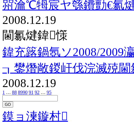
喌瀹℃牳宸ヤ綔鐨勯€氱
2008.12.19
閫氱煡鍏憡
鍏充簬鍋氬ソ2008/20
┒鐢熸敞鍐屽伐浣滅殑閫
2008.12.19
1
…
88
89
90
91
92
…
95
GO
鏌ョ湅鏇村