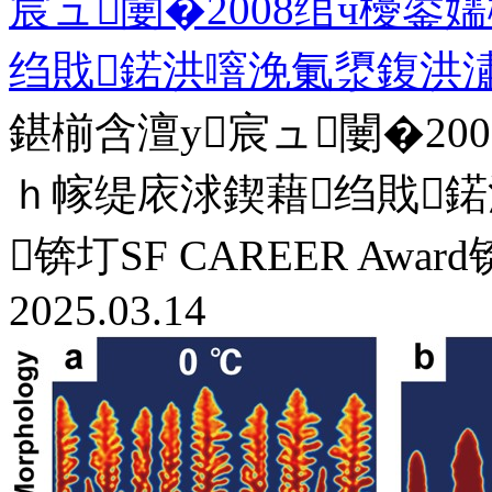
宸ュ闄�2008绾ч櫌
绉戝鍩洪噾浼氭澃鍑洪
鍖椾含澶у宸ュ闄�2
ｈ幏缇庡浗鍥藉绉戝
锛圢SF CAREER Awar
2025.03.14