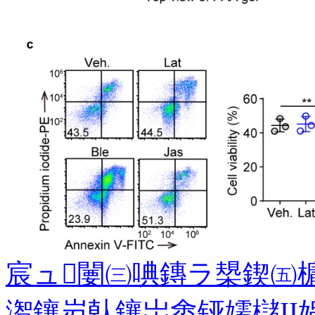
宸ュ闄㈢唺鏄ラ槼鍥㈤
潪鑲岃倝鑲岀悆铔嬬櫧II