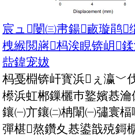
宸ュ闄㈢帇鍚畞璇鹃
栧緱閲嶈杩涘睍锛岄
啙鍏宠妭
杩戞棩锛屽寳浜ぇ瀛﹀
櫒浜虹郴鏁欐巿鐜嬪惎瀹
鑲㈠亣鑲㈡柟闈㈠彇寰楅
彈椹熬鑽夊惎鍙戠殑鎶