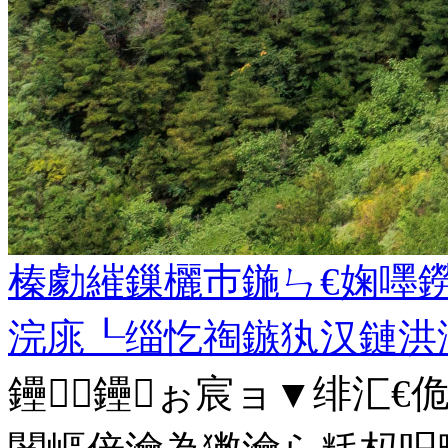
榛勮繀鏁欐巿鍦ㄣ€婅嚜
浣庣┖缁忔祹鏃犱汉鏈洪
鑸┖鑸ぉ宸ョ▼绯汇€