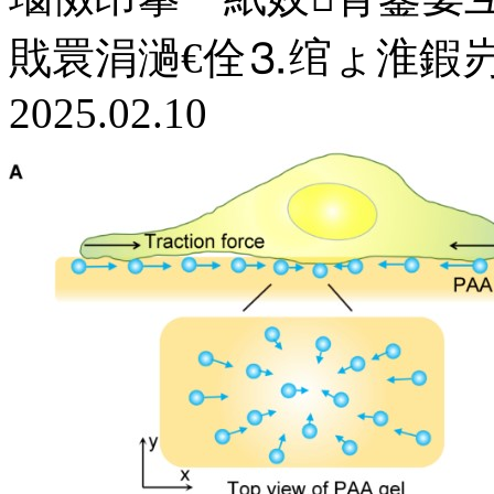
戝睘涓濄€佺⒊绾ょ淮鍜岃仛
2025.02.10