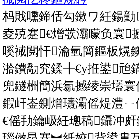
杩戝嚑鍗佸勾鏉ワ紝鍚勭
夌殑蹇€熷彂灞曚负寰
嗘祴閲忓瀹氫簡鏂板熀
湁鐨勪究鍒╂€у拰鍙兘
兜鐩栦簡浜氱撼绫崇壒寰
鍜屽崟鍘熷瓙灞傜煶澧ㄧ儻
€傜劧鑰岋紝璁稿鑷冲
瑙傚昂搴︼紙姣背鍙婁