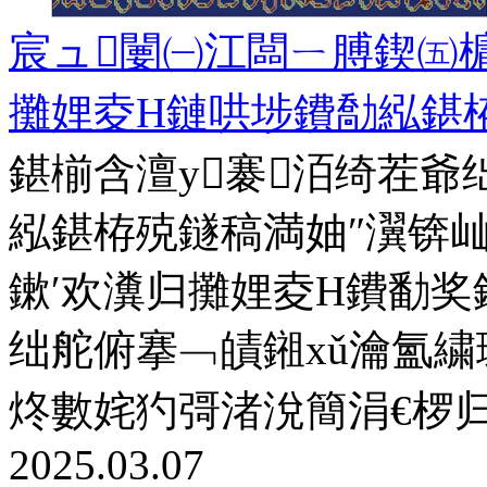
宸ュ闄㈠江闆ㄧ膊鍥㈤
攤娌夌Н鏈哄埗鐨勪紭鍖
鍖椾含澶у褰洦绮茬
紭鍖栫殑鐩稿満妯″瀷锛
鏉′欢瀵归攤娌夌Н鐨勫
绌舵俯搴﹁皟鎺хǔ瀹氳
炵數姹犳彁渚涗簡涓€椤
2025.03.07