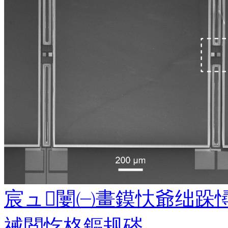
宸ュ闄㈠畫鏌忕爺绌跺憳鍥
祴閲忔柊鏂规硶