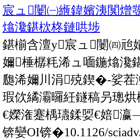
宸ュ闄㈠緪鍏嬪洟闃熷
熻瀺鍖栨柊鏈哄埗
鍖椾含澶у宸ュ闄㈣
嬭棰樼粍浠ュ喕鍦熻瀺
瓟浠嬭川涓殑鍥�-娑
瑕佽繘灞曪紝鐩稿叧璁烘
€嬫潅蹇楀瓙鍒娿€婄瀛﹁繘灞曘
锛孌OI锛�10.1126/sciad