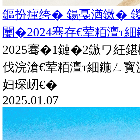
鏂扮瘒绔� 鍚戞湭鏉� 鍐
闄�2024骞存€荤粨澶т
2025骞�1鏈�2鏃ワ紝鍖
伐浣滄€荤粨澶т細鍦ㄥ寳
妇琛屻€�
2025.01.07