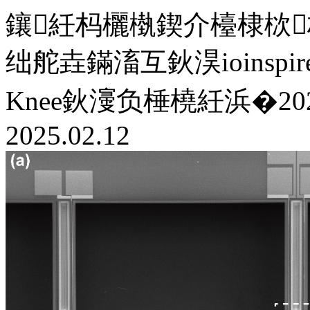
鑲紝杩欐槸鍥介檯棣栨
绌舵垚鏋滀互鈥淏ioinspired Ori
Knee鈥濅负棰橈紝浜�2024
2025.02.12