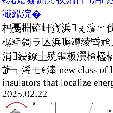
濈紭浣�
杩戞棩锛屽寳浜ぇ瀛﹀
樼粍鎶ラ亾浜嗕竴绫昏兘
涓綅鐐圭殑鏂板瀷楂橀
旂┒浠モ€淎 new class of hig
insulators that localize energ
2025.02.22