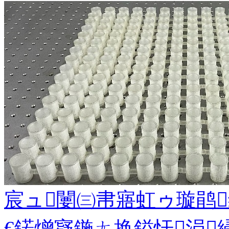
宸ュ闄㈢帇寤虹ゥ璇鹃
€鍩熷寲鍦ㄤ换鎰忓涓