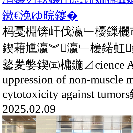
鏉€浼ゆ晥鑳�
杩戞棩锛屽伐瀛﹂櫌鏁欐
鍥藉尰瀛︾瀛﹂櫌鍩虹
鐜夎嫳鍥㈤槦鍦⊿cience 
uppression of non-muscle my
cytotoxicity agains
2025.02.09