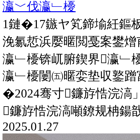
瀛﹀伐瀛﹂櫌
1鏈�17鏃ヤ笂鍗堬紝鏂
浼氱悊浜嬮暱閲戞案鐢熷
瀛﹂櫌锛屼腑鍥界瀛﹂
瀛﹂櫌闄㈤暱娈垫収鐜蹭
�2024骞寸鐮斿悎浣滈
鐮斿悎浣滈噸鐐规柟鍚
2025.01.27