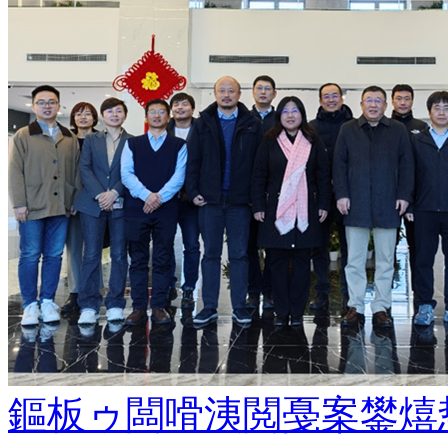
鏂板ゥ闆嗗洟閲戞案鐢熺悊