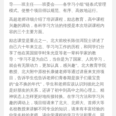
导——班主任——班委会——各学习小组”链条式管理
模式。使整个项目得以规范、有序、高效地运行。
高超老师详细介绍了培训课程，励志教育，高中课程
兴趣的调动，各科学习方法的传授是本次培训课程内
容的三个主要方面。
励志课堂是重点之一。北大前校长陈佳洱院士讲述了
自己六十年来立志、学习与工作的历程，和同学们分
享了他在英国留学时朱光亚等老一辈科学家的教
导：“学习不是为自己，当你是为了国家、人民学习，
就会有无限动力，更加认真，感兴趣”。北大教育学院
教授、北大附中原校长康健老师等通过讲座来支持项
目，告诉学生也告诉老师们青春期是孩子们最宝贵
的“金不换的年代”，学生和老师应该认识到彼此之间
是好朋友的关系，还讲了初中到高中之间心理上、精
神状态上怎样更好地衔接转换。在学习方法和学习兴
趣的调动上，项目组请来了北大、北师大、首师大等
名校教授来讲解不同专业的知识，请来有丰富经验的
中学名校的老师，讲中学课程的学习方法和重点，同