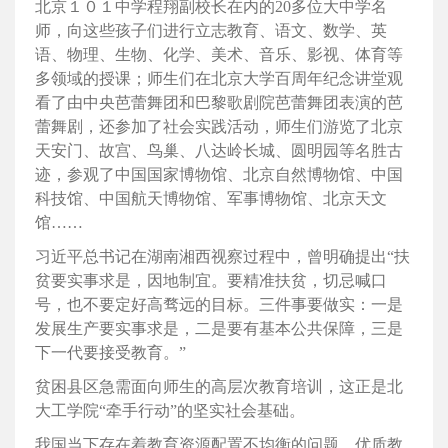
北京１０１中学程翔副校长在内的20多位大中学名
师，向这些孩子们进行立志教育、语文、数学、英
语、物理、生物、化学、美术、音乐、影视、体育等
多领域的授课；师生们在北京大学百周年纪念讲堂观
看了由中央芭蕾舞团和巴黎歌剧院芭蕾舞团表演的芭
蕾舞剧，还参加了社会实践活动，师生们游览了北京
天安门、故宫、鸟巢、八达岭长城、圆明园等名胜古
迹，参观了中国国家博物馆、北京自然博物馆、中国
科技馆、中国航天博物馆、军事博物馆、北京天文
馆……
习近平总书记在湖南湘西视察过程中，曾明确提出“扶
贫要实事求是，因地制宜。要精准扶贫，切忌喊口
号，也不要定好高骛远的目标。三件事要做实：一是
发展生产要实事求是，二是要有基本公共保障，三是
下一代要接受教育。”
贫困县区急需面向师生的高层次教育培训，这正是北
大工学院“牵手行动”的坚实社会基础。
我国当下存在着教育资源配置不均衡的问题，优质教