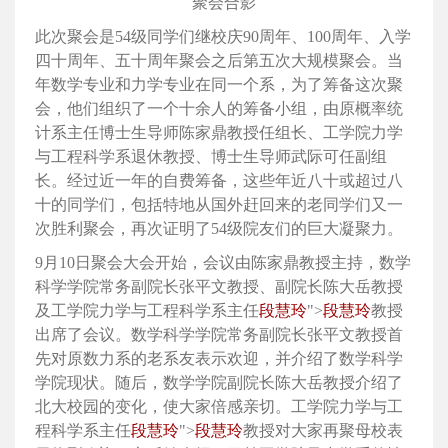
聚会合影
此次聚会是54级同学们继校庆90周年、100周年、入学
四十周年、五十周年聚会之后第五次大规模聚会。当
年数学专业和力学专业在同一个系，为了筹备这次聚
会，他们组织了一个十余人的筹备小组，由原概率统
计系主任博士生导师陈家鼎教授任组长、工学院力学
与工程科学系退休教授、博士生导师武际可任副组
长。经过近一年的自费筹备，这些年近八十或超过八
十的同学们，包括特地从国外赶回来的老同学们又一
次胜利聚会，再次证明了54级院友们的巨大凝聚力。
9月10日聚会大会开始，会议由陈家鼎教授主持，数学
科学学院常务副院长张平文教授、副院长陈大岳教授
及工学院力学与工程科学系主任
段慧玲
">
段慧玲
教授
出席了会议。数学科学学院常务副院长张平文教授首
先对原数力系的老系友表示欢迎，并介绍了数学科学
学院现状。随后，数学学院副院长陈大岳教授介绍了
北大校园的变化，使大家倍感亲切。工学院力学与工
程科学系主任
段慧玲
">
段慧玲
教授对大家再聚母校表