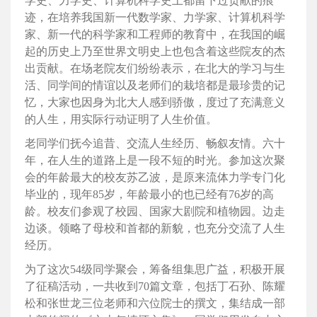
学史、力学史、计算机科学史上都留下过贡献的痕
迹，在培养我国新一代数学家、力学家、计算机科学
家、新一代的科学家和工程师的教育中，在我国的崛
起的历史上乃至世界文明史上也包含着这些院友的杰
出贡献。在场老院友们纷纷表示，在北大的学习与生
活、同学间的情谊以及老师们的栽培都是最珍贵的记
忆，大家也因身为北大人感到骄傲，度过了充满意义
的人生，用实际行动证明了人生价值。
老同学们抚今追昔、交流人生经历、畅叙友情。六十
年，在人生的道路上是一段不短的时光。参加这次聚
会的年龄最大的校友苏乙波，是原来流体力学专门化
毕业的，现年85岁，年龄最小的也已经有76岁的高
龄。校友们参观了校园、国家大剧院和植物园。边走
边谈。领略了母校和首都的新貌，也充分交流了人生
经历。
为了这次54级同学聚会，筹备组集思广益，积极开展
了征稿活动，一共收到70篇文章，包括丁石孙、陈耀
松和张世龙三位老师和六位院士的撰文，集结成一部