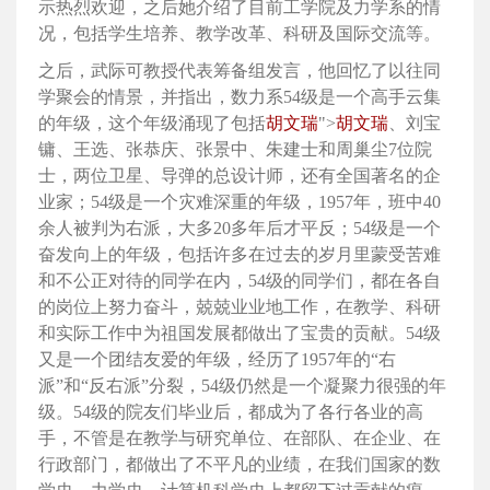
示热烈欢迎，之后她介绍了目前工学院及力学系的情
况，包括学生培养、教学改革、科研及国际交流等。
之后，武际可教授代表筹备组发言，他回忆了以往同
学聚会的情景，并指出，数力系54级是一个高手云集
的年级，这个年级涌现了包括
胡文瑞
">
胡文瑞
、刘宝
镛、王选、张恭庆、张景中、朱建士和周巢尘7位院
士，两位卫星、导弹的总设计师，还有全国著名的企
业家；54级是一个灾难深重的年级，1957年，班中40
余人被判为右派，大多20多年后才平反；54级是一个
奋发向上的年级，包括许多在过去的岁月里蒙受苦难
和不公正对待的同学在内，54级的同学们，都在各自
的岗位上努力奋斗，兢兢业业地工作，在教学、科研
和实际工作中为祖国发展都做出了宝贵的贡献。54级
又是一个团结友爱的年级，经历了1957年的“右
派”和“反右派”分裂，54级仍然是一个凝聚力很强的年
级。54级的院友们毕业后，都成为了各行各业的高
手，不管是在教学与研究单位、在部队、在企业、在
行政部门，都做出了不平凡的业绩，在我们国家的数