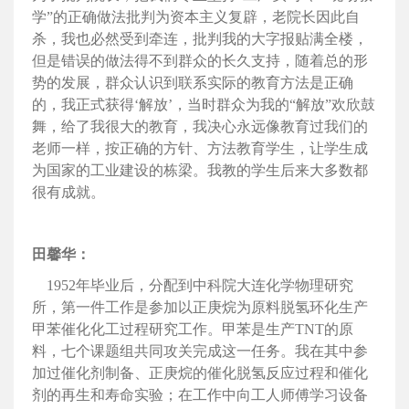
学”的正确做法批判为资本主义复辟，老院长因此自
杀，我也必然受到牵连，批判我的大字报贴满全楼，
但是错误的做法得不到群众的长久支持，随着总的形
势的发展，群众认识到联系实际的教育方法是正确
的，我正式获得‘解放’，当时群众为我的“解放”欢欣鼓
舞，给了我很大的教育，我决心永远像教育过我们的
老师一样，按正确的方针、方法教育学生，让学生成
为国家的工业建设的栋梁。我教的学生后来大多数都
很有成就。
田馨华：
1952年毕业后，分配到中科院大连化学物理研究
所，第一件工作是参加以正庚烷为原料脱氢环化生产
甲苯催化化工过程研究工作。甲苯是生产TNT的原
料，七个课题组共同攻关完成这一任务。我在其中参
加过催化剂制备、正庚烷的催化脱氢反应过程和催化
剂的再生和寿命实验；在工作中向工人师傅学习设备