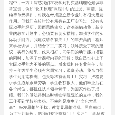
程中，一方面深感我们在校学到扎实基础理论知识非
常宝贵，例如“化工原理”课程中讲的过滤、蒸馏、提
纯等单元操作，对我在考虑建立新专业时有很大启发
作用。但我们在校时没有亲身在工厂实习过，没有实
际动手的经历，因而思路狭窄，这深深触动我，新专
业的教学计划中，必须要有切实措施，加强学生的实
际动手能力。我建议请各有关工厂的年资高的工程师
来学校讲课，并结合下工厂实习，领导接受了我的建
议，实行的结果，效果很好，同学们的动手能力增强
的同时，加深了对课程内容的理解；我自己也补上了
实际动手能力不够的弱点。后来我担任专业主任，坚
持三年级学生必须有六周实习，跟班劳动。我亲自带
学生到湖南株洲、包头等稀有金属工厂实习，严格要
求学生必须跟班劳动，学生收获很大，他们毕业后在
各个岗位，都担任技术领导骨干，为国家作出了成
绩。我们的做法得到当时钢铁学院院长的支持，我的
工作受到学校的表扬。不幸的是发生了“文化大革
命”，极左思想的干扰，教育界思想混乱、黑白颠倒，
为了批判院长，把我们专业坚持“工厂实习”、“现场教