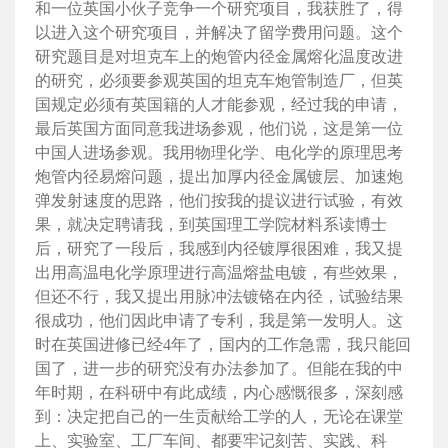
和一位英国小伙子竞争一个研究项目，我获胜了，得
以进入这个研究项目，并解决了留学费用问题。这个
研究题目是对坦克车上的炮管内径金属熔化温度改进
的研究，必须要参观英国的坦克车炮管制造厂，但英
国规定必须有英国籍的人才能参观，经过我的申请，
最后英国方面同意我进场参观，他们说，这是第一位
中国人进场参观。我用物理化学、电化学的原理思考
炮管内径易熔问题，提出加厚内径金属镀层、加速炮
弹发射速度的思路，他们按我的提议进行试验，有效
果，就决定聘请我，到英国理工学院材料系读博士
后，研究了一段后，我感到内径镀厚很困难，我又提
出用高温电化学原理进行高温熔盐电镀，有些效果，
但还不行，我又提出用脉冲法镀铬在内径，试验结果
很成功，他们因此申请了专利，我是第一发明人。这
时在英国进修已经4年了，国内的工作急需，我只能回
国了，进一步的研究没有办法参加了。但能在我的中
年时期，在科研中有此成绩，内心感慨很多，深刻感
到：决定把自己的一生贡献给工学的人，无论在课堂
上、实验室、工厂车间、都要牢记刻苦、实践、科