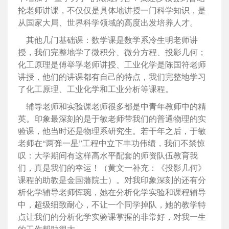
抡老师讲课，不仅仅是具体地讲授一门科学知识，是
从国家大局、世界科学领域的高度出发培养人才。
其他几门基础课：数学课是数学系冷生明老师讲
授，我们完整地学了微积分、微分方程、投影几何；
化工原理是傅举孚老师讲授、工业化学是陈国符老师
讲授，他们的讲课都有自己的特点，我们完整地学习
了化工原理、工业化学和工业分析等课程。
辅导老师和实验课老师很多都是中青年教师中的精
英。印象最深刻的是于敏老师带我们的普通物理的实
验课，他当时还是物理系研究生。若干年之后，于敏
老师在“两弹一星”工程中立下丰功伟绩，我们不禁惊
叹：大学期间有这样高水平配套的师资队伍教育我
们，真是我们的幸运！（黄文一补充：《投影几何》
课程的助教是金国藩院士）。对我印象深刻的还有分
析化学辅导老师恽琬，她在分析化学实验和课程辅导
中，超级细致耐心，不让一个同学掉队，她的教学特
点让我们的分析化学实验课掌握的非常好，对我一生