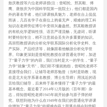
敖庆教授等六位老师讲授(注：曾昭抡、邢其毅、傅
鹰、唐敖庆为中国科学院第一批院士)，他们都是国内
外的著名学者，他们讲课独具魅力，老师在台上侃侃
而谈，几百名学子在座位上鸦雀无声，艰难的理工科
知识在老师旁征博引中变得兴趣盎然。邢其毅教授讲
的有机化学逻辑性强、语言严谨流畅，无虚词，听课
时要特别专注，稍不注意就会丢失许多重要的知识。
高崇熙教授讲的分析化学联系国际分析化学史料、生
产实际、产品经济等，就像跟着他畅游分析化学世
界。印象更深刻是曾昭抡教授在讲普通化学时，加进
了“量子力学”的内容，我们当时是大一的学生，“量子
力学”就像“天书”，我们听不懂就抱怨，曾昭抡老师不
直接理会我们，让辅导老师苏勉曾（当时是助教，现
在是北大化学系著名教授、博士生导师）用浅近的语
言给我们辅导，后来终于基本懂得了“量子力学”的最
基本概念。最近看了2014年12月版的《百年潮》杂
志，得知曾昭抡老师1945年就开始参与原子弹的研
究。联想到他为什么在1949年在我们的普通化学讲课
中增加了“量子力学”的艰难内容？我逐步领会到曾昭