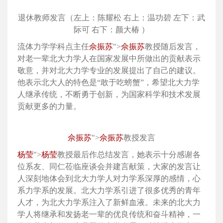
退休教师发言（左上：陈耀松 右上：温功碧 左下：武
际可 右下：颜大椿 ）
流体力学学科点主任
佘振苏
">
佘振苏
教授随后发言，
对老一辈北大力学人在国家发展中所做出的贡献表示
敬意，并对北大力学专业的发展提出了自己的建议。
他表示北大人的特色是“敢于吃螃蟹”，希望北大力学
人继承传统，不断勇于创新，为国家科学和技术发展
贡献更多的力量。
佘振苏
">
佘振苏
教授发言
杨莹
">
杨莹
教授最后作总结发言，她表示十分感谢各
位系友、同仁莅临座谈会并建言献策，大家的发言让
人深刻地体会到北大力学人对力学系深厚的感情，心
系力学系的发展。北大力学系引进了很多优秀的青年
人才，为北大力学系注入了新鲜血液。未来的北大力
学人将继承和发扬老一辈的优良传统和奋斗精神，一