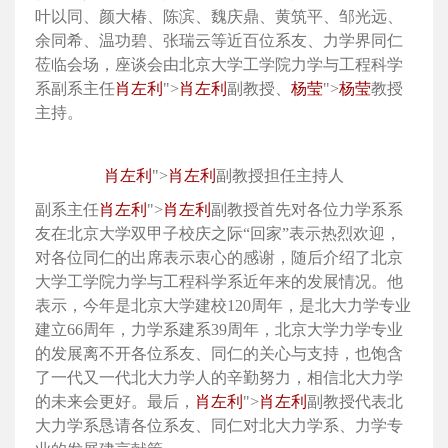
叶以同、颜大椿、陈滨、魏庆鼎、黄筑平、邹光远、
余同希、温功碧、张瑞云等近百位系友、力学界同仁
莅临会场，座谈会由北京大学工学院力学与工程科学
系副系主任
肖左利
">
肖左利
副教授、
杨莹
">
杨莹
教授
主持。
肖左利
">
肖左利
副教授担任主持人
副系主任
肖左利
">
肖左利
副教授首先对各位力学系系
友在北京大学双甲子校庆之际“回家”表示热烈欢迎，
对各位同仁的出席表示衷心的感谢，随后介绍了北京
大学工学院力学与工程科学系近年来的发展情况。他
表示，今年是北京大学建校120周年，是北大力学专业
建立66周年，力学系建系39周年，北京大学力学专业
的发展离不开各位系友、同仁的关心与支持，也饱含
了一代又一代北大力学人的辛勤努力，相信北大力学
的未来会更好。最后，
肖左利
">
肖左利
副教授代表北
大力学系恳请各位系友、同仁对北大力学系、力学专