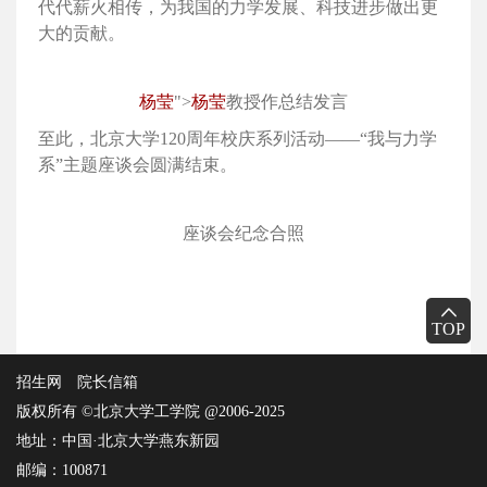
代代薪火相传，为我国的力学发展、科技进步做出更
大的贡献。
杨莹
">
杨莹
教授作总结发言
至此，北京大学120周年校庆系列活动——“我与力学
系”主题座谈会圆满结束。
座谈会纪念合照
TOP
招生网
院长信箱
版权所有 ©北京大学工学院 @2006-2025
地址：中国·北京大学燕东新园
邮编：100871