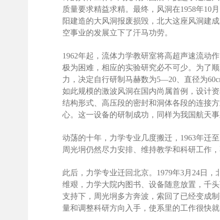
质量要求精益求精。最终，风洞在1958年1
阳建造的大风洞报废损毁，北大这座风洞建成
空事业的发展立下了汗马功劳。
1962年起，流体力学教研室将高超声速流
极为困难，相应的实验研究必不可少。为了顺
力，决定自行研制马赫数为5—20、直径为6
如此规模的激波风洞在国内尚属首例，设计资
结构形式、高压段的密封和洞体各段的连接方
心。这一设备的研制成功，同样为我国航天事
动荡的十年，力学专业几度搬迁，1963年迁
周光坰仍然尽力安排、维持教学和科研工作，
此后，力学专业迁回北京。1979年3月24
维艰，力学大院内图书、设备随意放置，千头
支持下，周光坰多方奔波，索回了已经变成制
量和调整科研方向入手，使系里的工作很快就