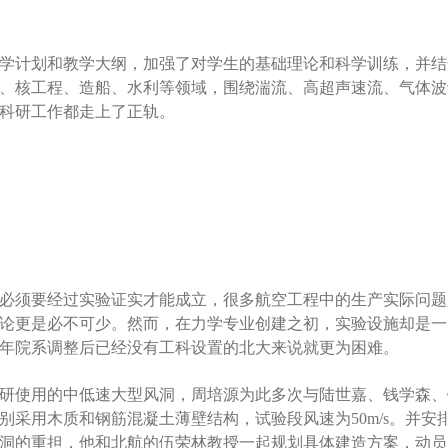
的教学计划和教学大纲，加强了对学生的基础理论和科学训练，并结
、核工程、造船、水利等领域，围绕湍流、高超声速流、气体波
科研工作都走上了正轨。
必须要经过实验证实才能成立，很多航空工程中的生产实际问题
论更是必不可少。然而，在力学专业创建之初，实验设施却是一
52年院系调整后已经没有工科设置的北大来说就更为困难。
和科研使用的中低速大型风洞，周培源为此多次与陆世嘉、钱学森
别采用木质和钢筋混凝土薄壁结构，试验段风速为50m/s。并
洞的重担，他和北航的伍荣林教授一起规划具体建造方案，动员了