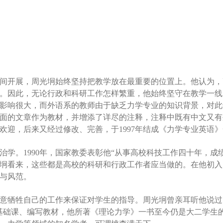
间开展，周光坰始终坚持把教学放在最重要的位置上。他认为，
。因此，无论行政和科研工作怎样繁重，他始终坚守在教学一线
影响很大，而外语系的教师由于缺乏力学专业的知识背景，对此
面的文章作为教材，并增添了详尽的注释，注释中既有中文又有
欢迎，后来又经过修改、完善，于1997年结成《力学专业英语
学。1990年，国家教委表彰他“从事高校科技工作四十年，成绩
坰看来，这些都是高校的科研和行政工作者应当做的。在他初入
与风范。
意牺牲自己的工作来保证对学生的指导。周光坰曾亲耳听他说过
基础课、编写教材，他所著《理论力学》一书至今仍是大二学生