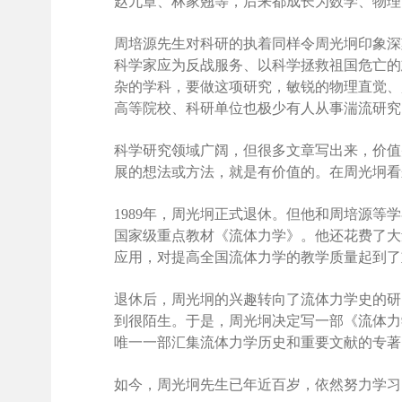
赵九章、林家翘等，后来都成长为数学、物理
周培源先生对科研的执着同样令周光坰印象深
科学家应为反战服务、以科学拯救祖国危亡的
杂的学科，要做这项研究，敏锐的物理直觉、
高等院校、科研单位也极少有人从事湍流研究
科学研究领域广阔，但很多文章写出来，价值
展的想法或方法，就是有价值的。在周光坰看
1989年，周光坰正式退休。但他和周培源
国家级重点教材《流体力学》。他还花费了大
应用，对提高全国流体力学的教学质量起到了
退休后，周光坰的兴趣转向了流体力学史的研
到很陌生。于是，周光坰决定写一部《流体力
唯一一部汇集流体力学历史和重要文献的专著
如今，周光坰先生已年近百岁，依然努力学习