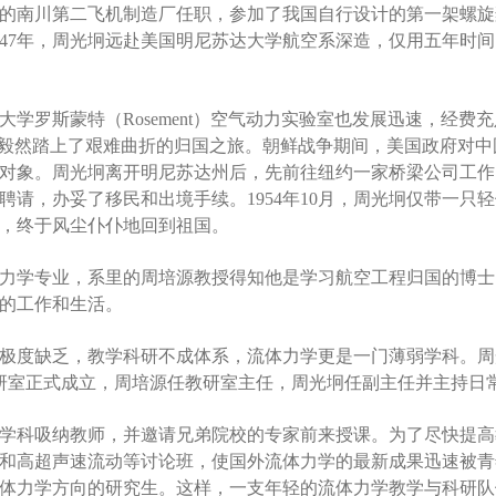
南的南川第二飞机制造厂任职，参加了我国自行设计的第一架螺旋
947年，周光坰远赴美国明尼苏达大学航空系深造，仅用五年时
学罗斯蒙特（Rosement）空气动力实验室也发展迅速，经
，毅然踏上了艰难曲折的归国之旅。朝鲜战争期间，美国政府对
对象。周光坰离开明尼苏达州后，先前往纽约一家桥梁公司工作
聘请，办妥了移民和出境手续。1954年10月，周光坰仅带一只
，终于风尘仆仆地回到祖国。
力学专业，系里的周培源教授得知他是学习航空工程归国的博士
的工作和生活。
极度缺乏，教学科研不成体系，流体力学更是一门薄弱学科。周
教研室正式成立，周培源任教研室主任，周光坰任副主任并主持日
学科吸纳教师，并邀请兄弟院校的专家前来授课。为了尽快提高
和高超声速流动等讨论班，使国外流体力学的最新成果迅速被青
体力学方向的研究生。这样，一支年轻的流体力学教学与科研队