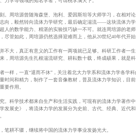
、力学等领域的知名学者，可谓桃李满天下。
刻。周培源曾随海森堡、泡利、爱因斯坦等大师学习，在相对论
志向，毅然转向流体力学研究，最后确定湍流——这块流体力学
超人的数学能力、精湛的实验技巧缺一不可。就连周培源的老师
，尽管如此，周培源仍然选择迎难而上，他从20世纪40年代开
并不大，真正有意义的工作有一两项就已足够。科研工作者一生
来，周培源先生扎根湍流研究、耕耘数十载，终成硕果，就是科
等学者一样，一直“退而不休”，关注着北大力学系和流体力学各学
量时间和精力，制作了一套音像教材，普及流体力学知识，目前
重要作用。
究。科学技术都来自生产和生活实践，可现有的流体力学著作中
学发展史》，将流体力学的发展分为史前、古代、经典、近代和
。
，笔耕不辍，继续将中国的流体力学事业发扬光大。