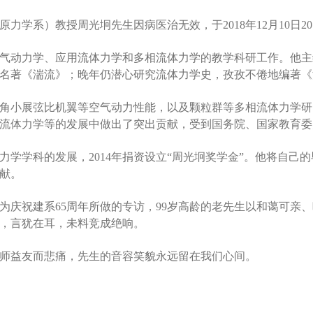
学系）教授周光坰先生因病医治无效，于2018年12月10日20
气动力学、应用流体力学和多相流体力学的教学科研工作。他主
名著《湍流》；晚年仍潜心研究流体力学史，孜孜不倦地编著《
角小展弦比机翼等空气动力性能，以及颗粒群等多相流体力学研
流体力学等的发展中做出了突出贡献，受到国务院、国家教育委
力学学科的发展，2014年捐资设立“周光坰奖学金”。他将自己
献。
为庆祝建系65周年所做的专访，99岁高龄的老先生以和蔼可亲
，言犹在耳，未料竞成绝响。
师益友而悲痛，先生的音容笑貌永远留在我们心间。