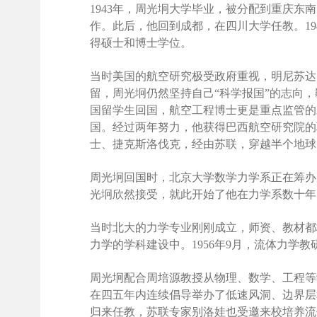
1943年，周光坰大学毕业，被分配到重庆东
作。此后，他回到成都，在四川大学任教。1
得硕士和博士学位。
当时美国的航空研究极受政府重视，明尼苏达大
留，周光坰仍然坚持自己“科学报国”的志向
国留学生回国，航空工程博士更是重点监管的
国。经过两年努力，他获得巴西航空研究院的
士、捷克斯洛伐克，经由苏联，穿越半个地球
周光坰回国时，北京大学数学力学系正在筹办
光坰欣然接受，就此开始了他在力学系数十年
当时北大的力学专业刚刚成立，师资、教材都
力学的学科建设中。1956年9月，流体力学
周光坰配合周培源教授从物理、数学、工程等
在四五年内连续倡导举办了低速风洞、边界层
归来任教，苏联专家别洛娃也受邀来校培养流