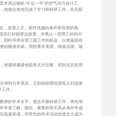
桨木质运输机“中运一号”的空气动力设计工
间，他便出色地完成了学习和科研工作，先后获
费充足，急需人才。面对优越的条件和导师的挽
中国实行封锁禁运政策，并禁止一切理工科的中
，同时寻求在第三国工作的机会，以便返回祖
轻便的随身衣箱，悄然离开美国，绕道法国、瑞
，便盛情邀请他前来北大任教。初到北京的周
光坰到力学系后，立刻协助周培源投入到流体
常工作。
教师的学术水平，逐步开展科研工作，周光坰
年学者了解。随后，黄敦和孙天风从海外学成
伍迅速形成，经常性的学术活动也使北大成为