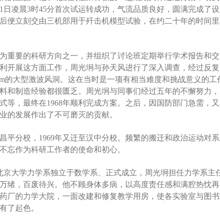
0月1日凌晨3时45分首次试运转成功，气流品质良好，圆满完成
后便立刻交由三机部用于歼击机模型试验，在约二十年的时间里
动作为重要的科研方向之一，并组织了讨论班定期举行学术报告和
利开展这方面工作，周光坰与孙天风进行了深入调查，经过反复
0cm的大型激波风洞。这在当时是一项有相当难度和挑战意义的
料和制造经验都很匮乏。周光坰与同事们经过五年的不懈努力，
式等，最终在1968年顺利完成方案。之后，因国防部门急需，
业的发展作出了不可磨灭的贡献。
至昌平分校，1969年又迁至汉中分校。频繁的搬迁和政治运动
不忘作为科研工作者的使命和初心。
日，北京大学力学系独立于数学系、正式成立，周光坰担任力学系
万绪，百废待兴。他不顾身体多病，以高度责任感和满腔热忱再
药厂的力学大院，一面改建和修复教学用房，使各实验室与图书
有了起色。