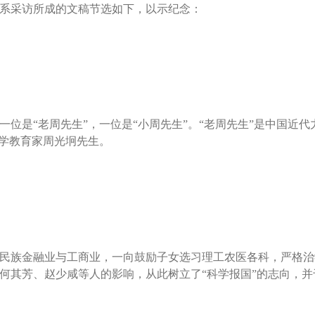
系采访所成的文稿节选如下，以示纪念：
位是“老周先生”，一位是“小周先生”。“老周先生”是中国近
力学教育家周光坰先生。
从事民族金融业与工商业，一向鼓励子女选习理工农医各科，严格
何其芳、赵少咸等人的影响，从此树立了“科学报国”的志向，并于