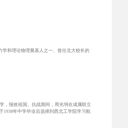
代力学和理论物理奠基人之一、曾任北大校长的
治学，报效祖国。抗战期间，周光坰在成属联立
1938年中学毕业后选择到西北工学院学习航