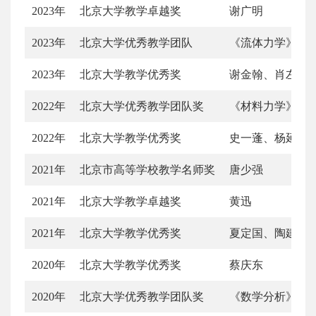
2023年
北京大学教学卓越奖
谢广明
2023年
北京大学优秀教学团队
《流体力学》团
2023年
北京大学教学优秀奖
谢金翰、肖左利
2022年
北京大学优秀教学团队奖
《材料力学》团
2022年
北京大学教学优秀奖
史一蓬、杨延涛
2021年
北京市高等学校教学名师奖
唐少强
2021年
北京大学教学卓越奖
黄迅
2021年
北京大学教学优秀奖
夏定国、陶建军
2020年
北京大学教学优秀奖
蔡庆东
2020年
北京大学优秀教学团队奖
《数学分析》团