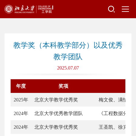
教学奖（本科教学部分）以及优秀
教学团队
2025.07.07
年度
奖项
2025年
北京大学教学优秀奖
梅文俊、满怡、
2024年
北京大学优秀教学团队
《工程数据分析
2024年
北京大学教学优秀奖
王圣凯、徐克