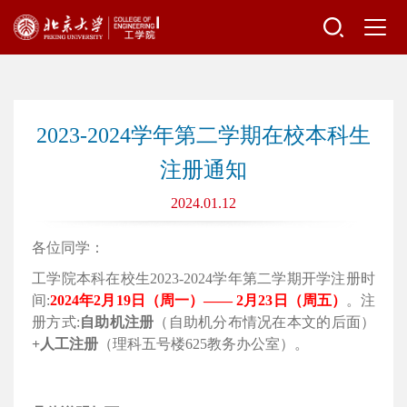
2023-2024学年第二学期在校本科生
注册通知
2024.01.12
各位同学：
工学院本科在校生
2023-2024学年第
二
学期开学注册时
间
:
2024
年
2
月19
日（周一）
——
2
月
23
日（周五
）
。注
册方式
:
自助机注册
（自助机分布情况在本文的后面）
+人工注册
（理科五号楼
625教务办公室）。