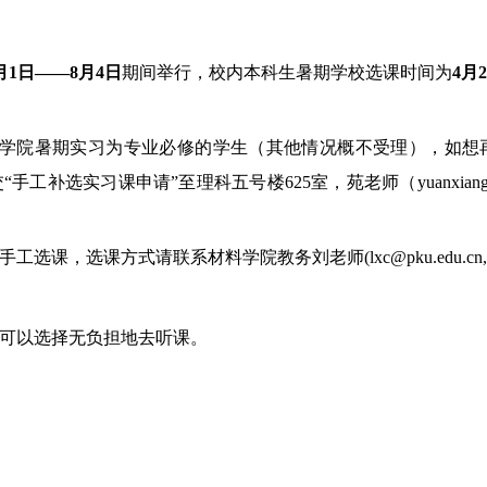
月1日——8月4日
期间举行，
校内本科生暑期学校选课时间为
4月
学院暑期实习为专业必修的
学生
（其他情况概不受理），如想
手工补选实习课申请”至理科五号楼625室
，苑老师（yuanxiang
手工选课，选课方式请联系材料学院教务刘老师(
lxc@pku.edu.cn
可以选择无负担地去听课。