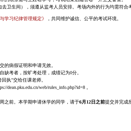
如去卫生间），须遵从监考人员安排。考场内外的行为均需符合
与学习纪律管理规定》
，共同维护诚信、公平的考试环境。
交的病假证明和申请无效。
自缺考者，按旷考处理，成绩记为
0
分。
考回执
”
交给任课老师。
tps://dean.pku.edu.cn/web/rules_info.php?id=8
。
周之前。本学期申请休学的同学，请于
6
月
12
日之前
提交并完成