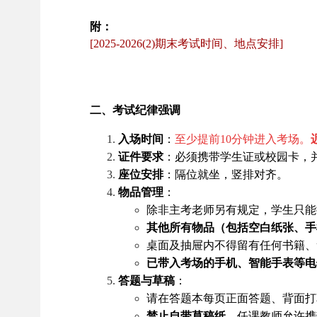
附：
[2025-2026(2)期末考试时间、地点安排]
二、考试纪律强调
入场时间
：
至少提前
10
分钟进入考场。
证件要求
：必须携带学生证或校园卡，
座位安排
：隔位就坐，竖排对齐。
物品管理
：
除非主考老师另有规定，学生只能
其他所有物品（包括空白纸张、手
桌面及抽屉内不得留有任何书籍、
已带入考场的手机、智能手表等电
答题与草稿
：
请在答题本每页正面答题、背面打
禁止自带草稿纸。
任课教师允许携