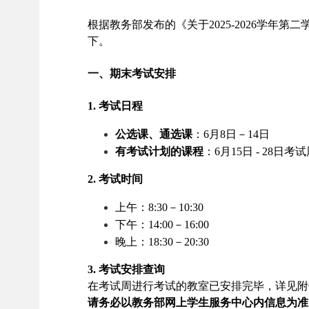
根据教务部发布的《关于
2025-2026
学年第二
下。
一、期末考试安排
1.
考试日程
公选课、通选课
：
6月8日－14日
有考试计划的课程
：
6
月15
日 -
28
日考试
2.
考试时间
上午：
8:30
－
10:30
下午：
14:00
－
16:00
晚上：
18:30
－
20:30
3.
考试安排查询
在考试周进行考试的教室已安排完毕，详见附
请务必以教务部网上学生服务中心内信息为准