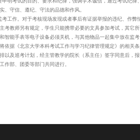
要申明考试的目的、要求和纪律，强调学术诚信，通过考试纪律
实、守信、遵纪、守法的品德和作风。
监考工作。对于考核现场发现或者事后有证据举报的违纪、作弊
主考教师另有规定，学生只能携带必要的文具参加考试，其它所
和智能手表等电子设备必须关机，与其他物品一起集中放在监考
将依据《北京大学本科考试工作与学习纪律管理规定》的相关条
排以及巡考计划，经主管教学的院长（系主任）签字同意后，报
工作部、团委等部门共同进行。